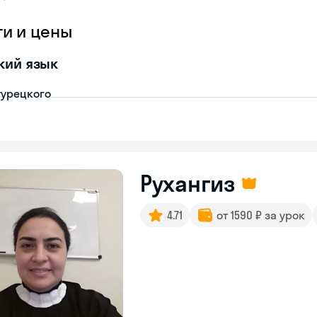
ги и цены
кий язык
турецкого
Рухангиз
4.71
от 1590 ₽ за урок