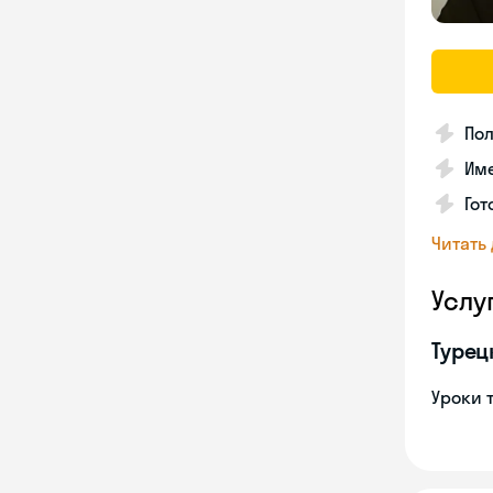
Пол
Име
Гот
Читать
Услу
Турец
Уроки 