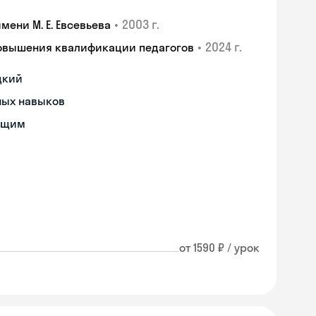
•
2003 г.
ени М. Е. Евсевьева
•
2024 г.
повышения квалификации педагогов
цкий
ных навыков
ющим
от 1590 ₽ / урок