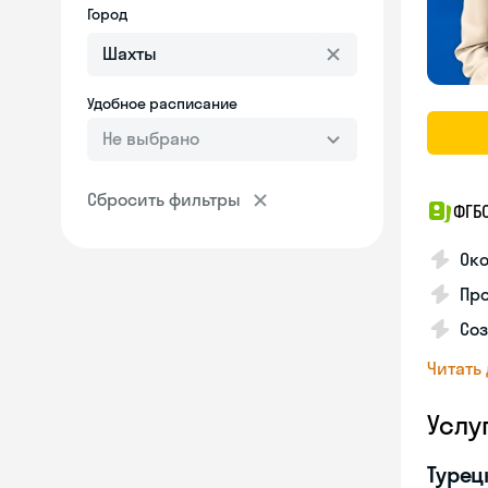
Город
Удобное расписание
Не выбрано
Сбросить фильтры
ФГБ
Око
Про
Соз
Читать
Услу
Турец