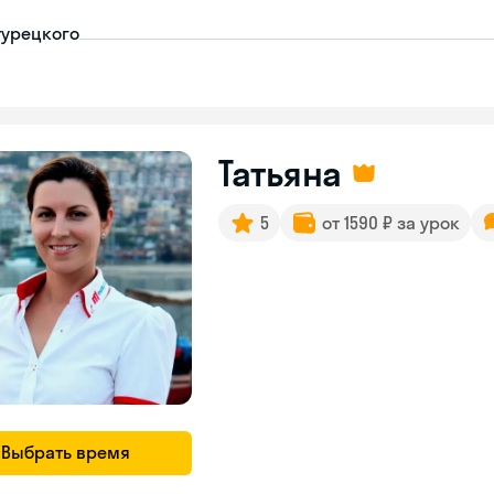
турецкого
Татьяна
5
от 1590 ₽ за урок
Выбрать время