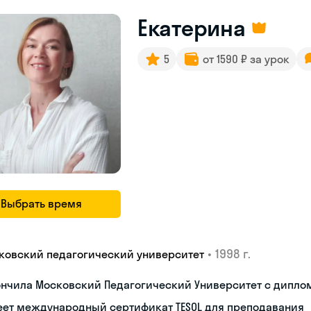
Екатерина
5
от 1590 ₽ за урок
Выбрать время
•
1998 г.
ковский педагогический университет
ончила Московский Педагогический Университет с дипло
еет международный сертификат TESOL для преподавания