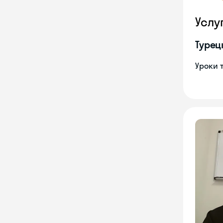
Услу
Турец
Уроки 