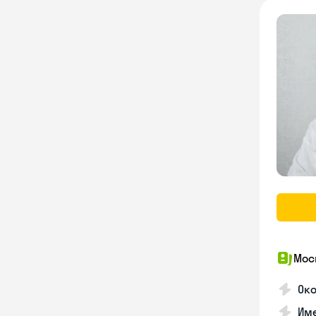
Мос
Ок
Им