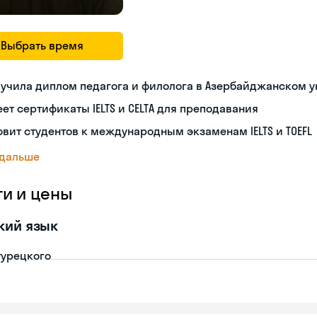
Выбрать время
учила диплом педагога и филолога в Азербайджанском 
ет сертификаты IELTS и CELTA для преподавания
овит студентов к международным экзаменам IELTS и TOEFL
 дальше
ги и цены
кий язык
турецкого