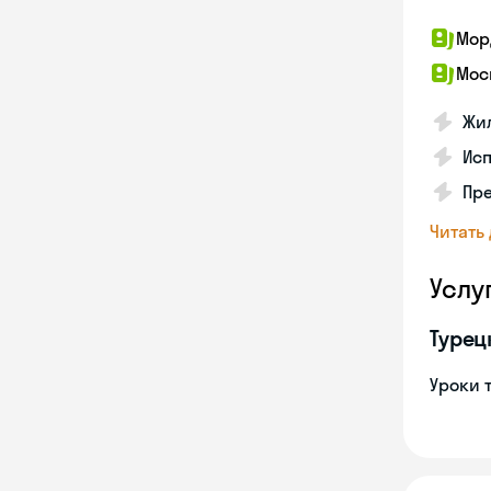
Мор
Мос
Жил
Ис
Пр
Читать
Услу
Турец
Уроки 