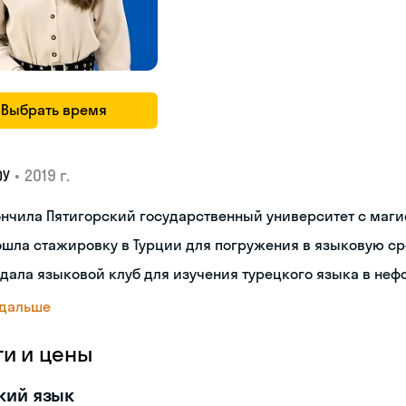
Выбрать время
•
2019 г.
ОУ
нчила Пятигорский государственный университет с маг
шла стажировку в Турции для погружения в языковую с
дала языковой клуб для изучения турецкого языка в не
 дальше
ги и цены
кий язык