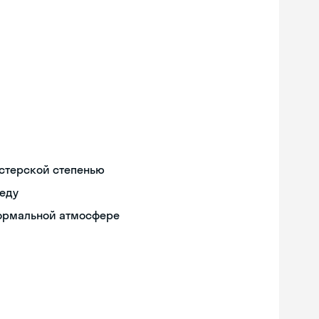
истерской степенью
реду
формальной атмосфере