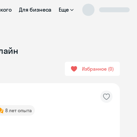
ского
Для бизнеса
Еще
нлайн
Избранное
0
8 лет опыта