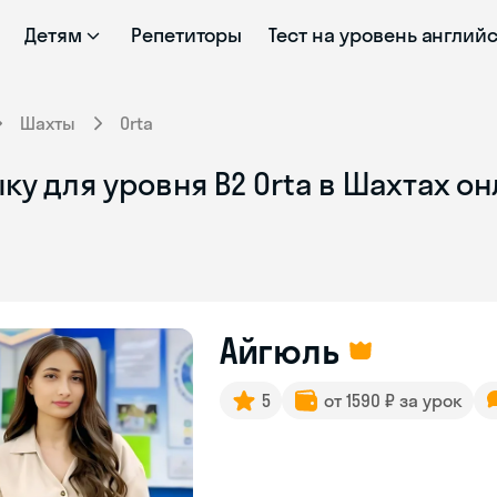
Детям
Репетиторы
Тест на уровень англий
Шахты
Orta
ку для уровня B2 Orta в Шахтах о
Айгюль
5
от 1590 ₽ за урок