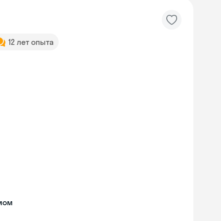
12 лет опыта
мом
Skyeng Chat
online