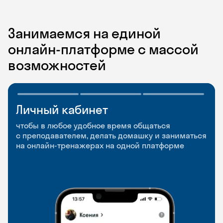
Занимаемся на единой
онлайн-платформе с массой
возможностей
Личный кабинет
Мобильное
Разговорные клубы
приложение
и Talks
чтобы в любое удобное время общаться
с преподавателем, делать домашку и заниматься
чтобы заниматься и изучать новые слова где
Групповые занятия для разговорной практики
на онлайн-тренажерах на одной платформе
и когда удобно
и индивидуальные встречи с преподавателями
со всего мира, чтобы общаться на английском
свободно