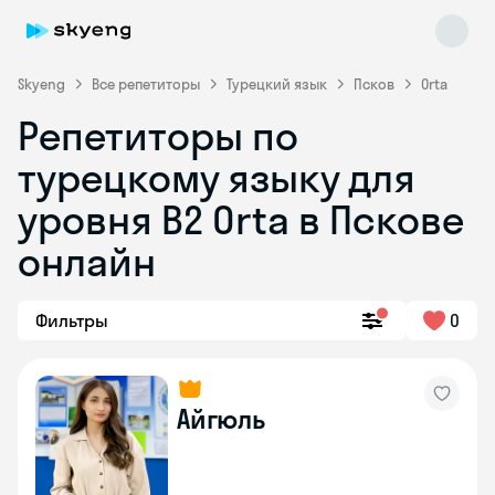
Skyeng
Все репетиторы
Турецкий язык
Псков
Orta
Репетиторы по
турецкому языку для
уровня B2 Orta в Пскове
Skyeng Chat
онлайн
online
Фильтры
0
Айгюль