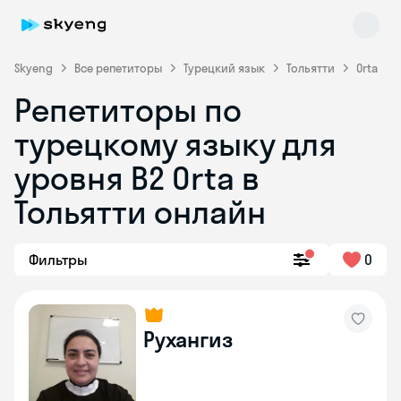
Skyeng
Все репетиторы
Турецкий язык
Тольятти
Orta
Репетиторы по
турецкому языку для
уровня B2 Orta в
Skyeng Chat
Тольятти онлайн
online
Фильтры
0
Рухангиз