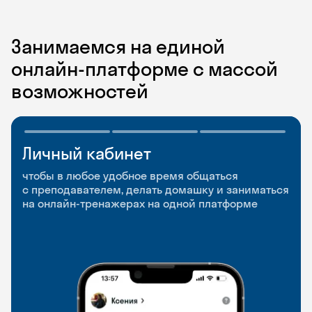
Занимаемся на единой
онлайн-платформе с массой
возможностей
Личный кабинет
Мобильное
Разговорные клубы
приложение
и Talks
чтобы в любое удобное время общаться
с преподавателем, делать домашку и заниматься
чтобы заниматься и изучать новые слова где
Групповые занятия для разговорной практики
на онлайн-тренажерах на одной платформе
и когда удобно
и индивидуальные встречи с преподавателями
со всего мира, чтобы общаться на английском
свободно