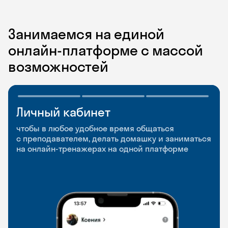
Занимаемся на единой
онлайн-платформе с массой
возможностей
Личный кабинет
Мобильное
Разговорные клубы
приложение
и Talks
чтобы в любое удобное время общаться
с преподавателем, делать домашку и заниматься
чтобы заниматься и изучать новые слова где
Групповые занятия для разговорной практики
на онлайн-тренажерах на одной платформе
и когда удобно
и индивидуальные встречи с преподавателями
со всего мира, чтобы общаться на английском
свободно