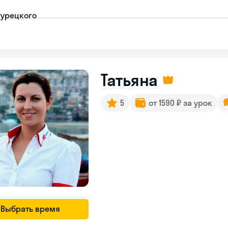
турецкого
Татьяна
5
от 1590 ₽ за урок
Выбрать время