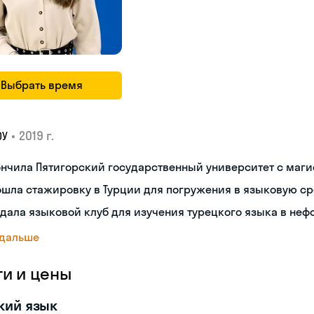
Выбрать время
•
2019 г.
ОУ
нчила Пятигорский государственный университет с маг
шла стажировку в Турции для погружения в языковую с
дала языковой клуб для изучения турецкого языка в не
 дальше
ги и цены
кий язык