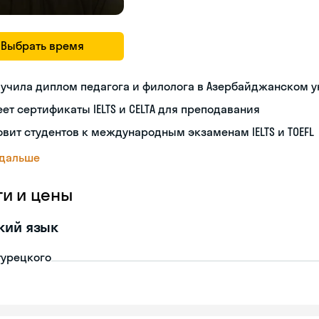
Выбрать время
учила диплом педагога и филолога в Азербайджанском 
ет сертификаты IELTS и CELTA для преподавания
овит студентов к международным экзаменам IELTS и TOEFL
 дальше
ги и цены
кий язык
турецкого