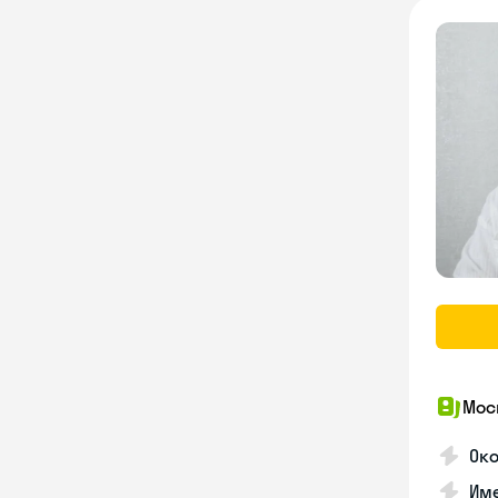
Мос
Ок
Им