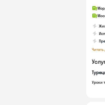
Мор
Мос
Жил
Ис
Пр
Читать
Услу
Турец
Уроки 