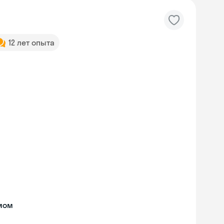
12 лет опыта
мом
Skyeng Chat
online