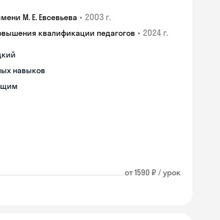
•
2003 г.
ени М. Е. Евсевьева
•
2024 г.
повышения квалификации педагогов
цкий
ных навыков
ющим
от 1590 ₽ / урок