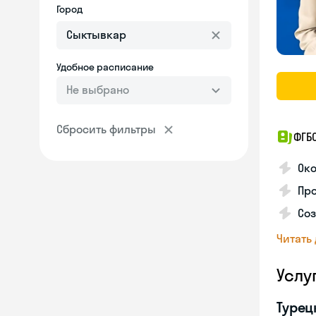
Город
Удобное расписание
Не выбрано
Сбросить фильтры
ФГБ
Око
Про
Соз
Читать
Услу
Турец