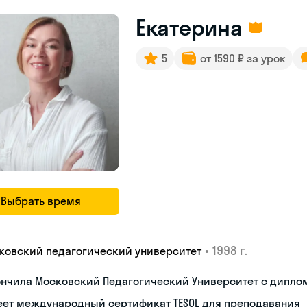
Екатерина
5
от 1590 ₽ за урок
Выбрать время
•
1998 г.
ковский педагогический университет
ончила Московский Педагогический Университет с дипло
еет международный сертификат TESOL для преподавания