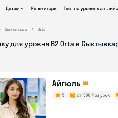
Детям
Репетиторы
Тест на уровень англий
Сыктывкар
Orta
ку для уровня B2 Orta в Сыктывка
Айгюль
5
от 1590 ₽ за урок