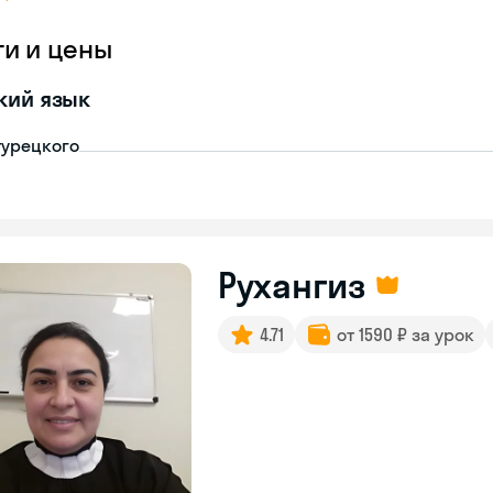
ги и цены
кий язык
турецкого
Рухангиз
4.71
от 1590 ₽ за урок