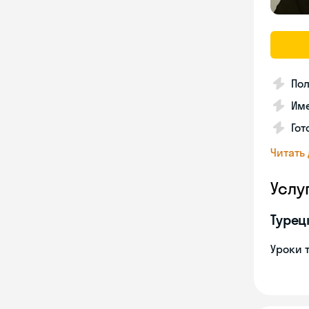
Пол
Име
Гот
Читать
Услу
Турец
Уроки 