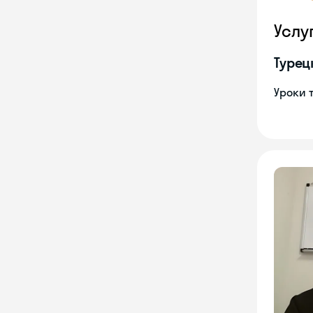
Услу
Турец
Уроки 