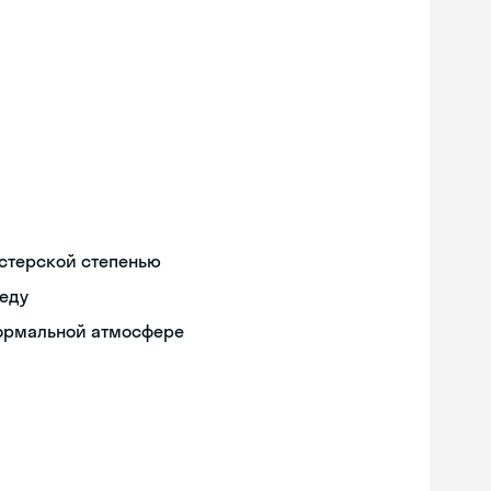
истерской степенью
реду
формальной атмосфере