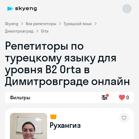
Skyeng
Все репетиторы
Турецкий язык
Димитровград
Orta
Репетиторы по
турецкому языку для
уровня B2 Orta в
Skyeng Chat
online
Димитровграде онлайн
Фильтры
0
Рухангиз