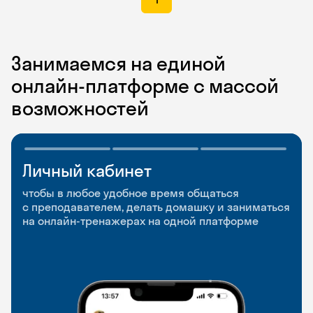
Занимаемся на единой
онлайн-платформе с массой
возможностей
Личный кабинет
Мобильное
Разговорные клубы
приложение
и Talks
чтобы в любое удобное время общаться
с преподавателем, делать домашку и заниматься
чтобы заниматься и изучать новые слова где
Групповые занятия для разговорной практики
на онлайн-тренажерах на одной платформе
и когда удобно
и индивидуальные встречи с преподавателями
со всего мира, чтобы общаться на английском
свободно