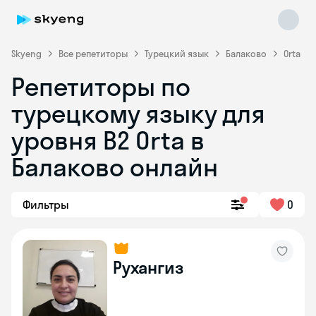
Skyeng
Все репетиторы
Турецкий язык
Балаково
Orta
Репетиторы по
турецкому языку для
уровня B2 Orta в
Skyeng Chat
Балаково онлайн
online
Фильтры
0
Рухангиз