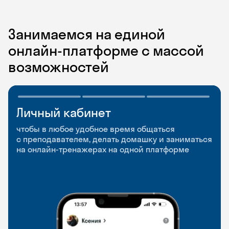
Занимаемся на единой
онлайн-платформе с массой
возможностей
Личный кабинет
Мобильное
Разговорные клубы
приложение
и Talks
чтобы в любое удобное время общаться
с преподавателем, делать домашку и заниматься
чтобы заниматься и изучать новые слова где
Групповые занятия для разговорной практики
на онлайн-тренажерах на одной платформе
и когда удобно
и индивидуальные встречи с преподавателями
со всего мира, чтобы общаться на английском
свободно