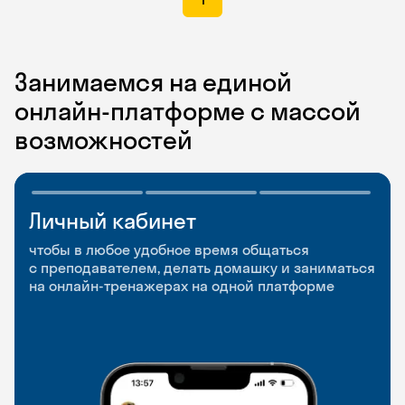
Занимаемся на единой
онлайн-платформе с массой
возможностей
Личный кабинет
Мобильное
Разговорные клубы
приложение
и Talks
чтобы в любое удобное время общаться
с преподавателем, делать домашку и заниматься
чтобы заниматься и изучать новые слова где
Групповые занятия для разговорной практики
на онлайн-тренажерах на одной платформе
и когда удобно
и индивидуальные встречи с преподавателями
со всего мира, чтобы общаться на английском
свободно