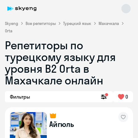
Skyeng
Все репетиторы
Турецкий язык
Махачкала
Orta
Репетиторы по
турецкому языку для
уровня B2 Orta в
Skyeng Chat
online
Махачкале онлайн
Фильтры
0
Айгюль