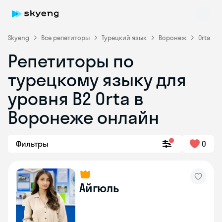
Skyeng
Все репетиторы
Турецкий язык
Воронеж
Orta
Репетиторы по
турецкому языку для
уровня B2 Orta в
Skyeng Chat
Воронеже онлайн
online
Фильтры
0
Айгюль