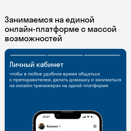
Занимаемся на единой
онлайн-платформе с массой
возможностей
Личный кабинет
Мобильное
Разговорные клубы
приложение
и Talks
чтобы в любое удобное время общаться
с преподавателем, делать домашку и заниматься
чтобы заниматься и изучать новые слова где
Групповые занятия для разговорной практики
на онлайн-тренажерах на одной платформе
и когда удобно
и индивидуальные встречи с преподавателями
со всего мира, чтобы общаться на английском
свободно