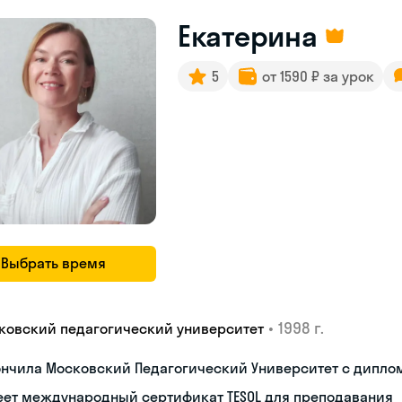
Екатерина
5
от 1590 ₽ за урок
Выбрать время
•
1998 г.
ковский педагогический университет
ончила Московский Педагогический Университет с дипло
еет международный сертификат TESOL для преподавания