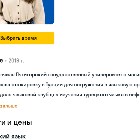
Выбрать время
•
2019 г.
ОУ
нчила Пятигорский государственный университет с маг
шла стажировку в Турции для погружения в языковую с
дала языковой клуб для изучения турецкого языка в не
 дальше
ги и цены
кий язык