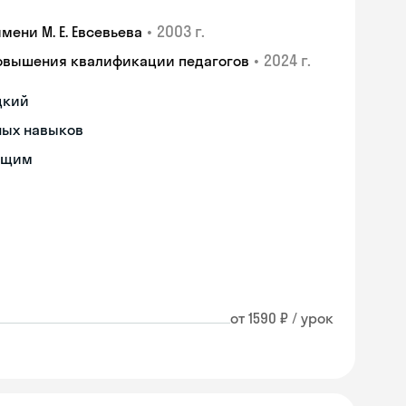
•
2003 г.
ени М. Е. Евсевьева
•
2024 г.
повышения квалификации педагогов
цкий
ных навыков
ющим
от 1590 ₽ / урок