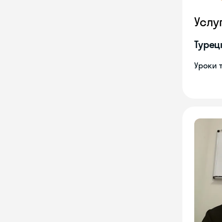
Услу
Турец
Уроки 