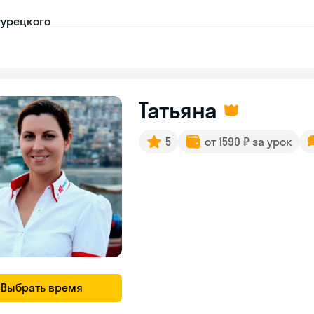
турецкого
Татьяна
5
от 1590 ₽ за урок
Выбрать время