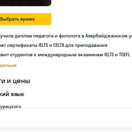
Выбрать время
учила диплом педагога и филолога в Азербайджанском 
ет сертификаты IELTS и CELTA для преподавания
овит студентов к международным экзаменам IELTS и TOEFL
 дальше
ги и цены
кий язык
турецкого