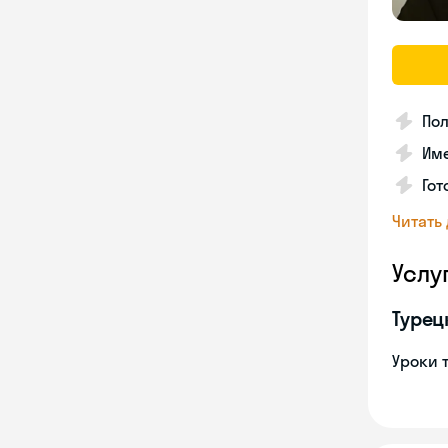
Пол
Име
Гот
Читать
Услу
Турец
Уроки 