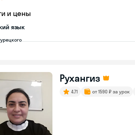
ги и цены
кий язык
турецкого
Рухангиз
4.71
от 1590 ₽ за урок