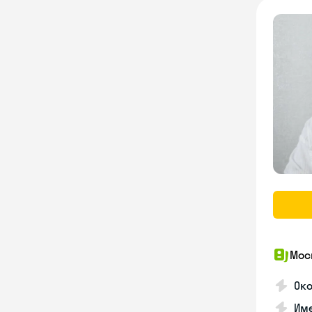
Мос
Ок
Им