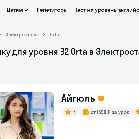
Детям
Репетиторы
Тест на уровень англий
Электросталь
Orta
ку для уровня B2 Orta в Электрос
Айгюль
5
от 1590 ₽ за урок