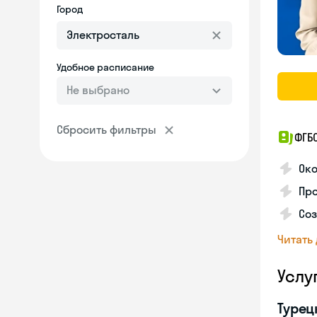
Город
Удобное расписание
Не выбрано
Сбросить фильтры
ФГБ
Око
Про
Соз
Читать
Услу
Турец