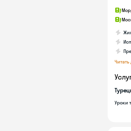
Мор
Мос
Жил
Ис
Пр
Читать
Услу
Турец
Уроки 