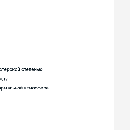
истерской степенью
реду
формальной атмосфере