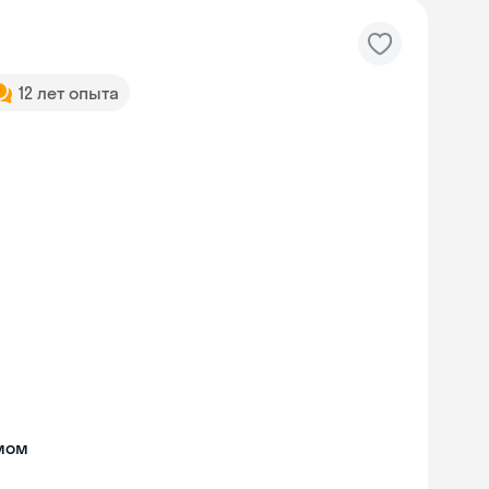
12 лет опыта
мом
Skyeng Chat
online