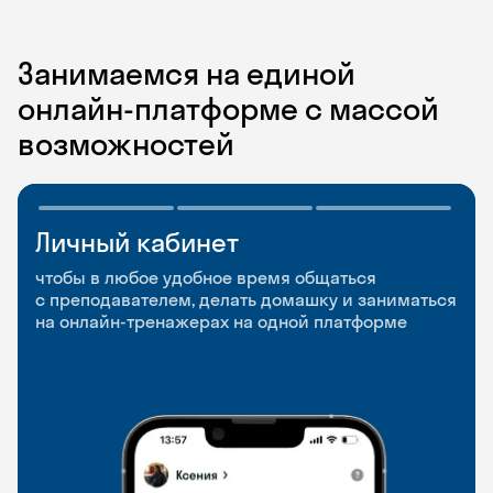
Занимаемся на единой
онлайн-платформе с массой
возможностей
Личный кабинет
Мобильное
Разговорные клубы
приложение
и Talks
чтобы в любое удобное время общаться
с преподавателем, делать домашку и заниматься
чтобы заниматься и изучать новые слова где
Групповые занятия для разговорной практики
на онлайн-тренажерах на одной платформе
и когда удобно
и индивидуальные встречи с преподавателями
со всего мира, чтобы общаться на английском
свободно