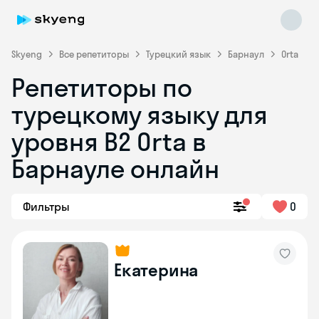
Skyeng
Все репетиторы
Турецкий язык
Барнаул
Orta
Репетиторы по
турецкому языку для
уровня B2 Orta в
Skyeng Chat
Барнауле онлайн
online
Фильтры
0
Екатерина