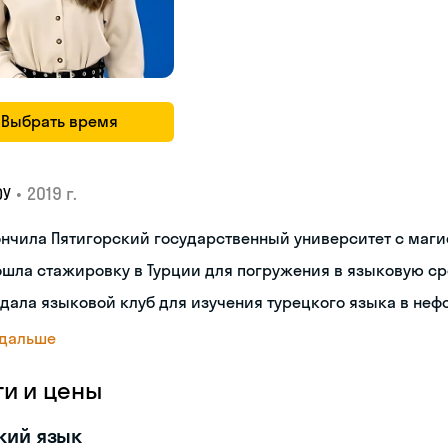
Выбрать время
•
2019 г.
ОУ
нчила Пятигорский государственный университет с маг
шла стажировку в Турции для погружения в языковую с
дала языковой клуб для изучения турецкого языка в не
 дальше
ги и цены
кий язык