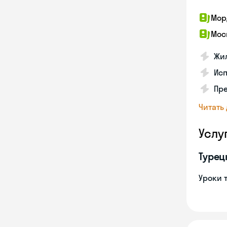
Мор
Мос
Жил
Ис
Пр
Читать
Услу
Турец
Уроки 