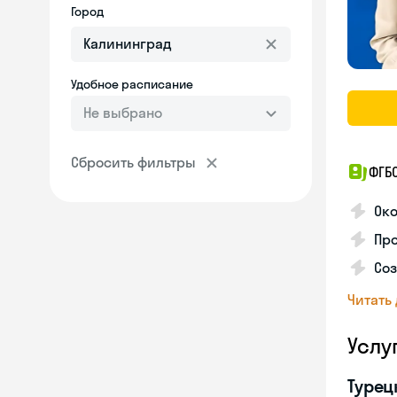
Город
Удобное расписание
Не выбрано
Сбросить фильтры
ФГБ
Око
Про
Соз
Читать
Услу
Турец