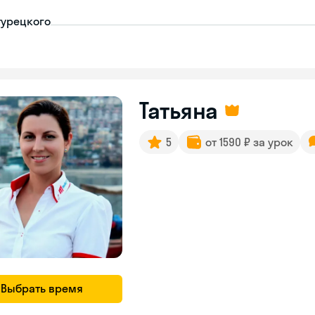
турецкого
Татьяна
5
от 1590 ₽ за урок
Выбрать время