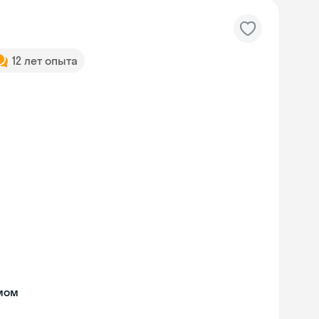
12 лет опыта
мом
Skyeng Chat
online