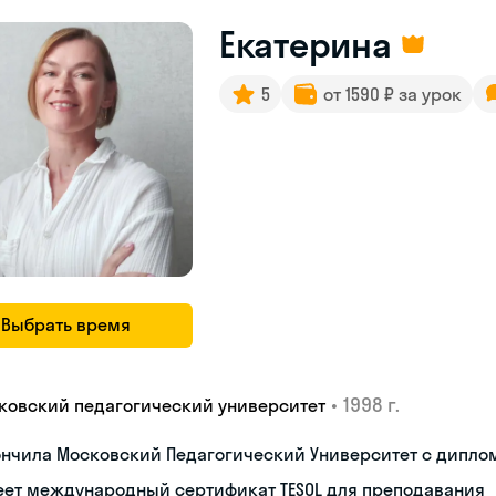
Екатерина
5
от 1590 ₽ за урок
Выбрать время
•
1998 г.
ковский педагогический университет
ончила Московский Педагогический Университет с дипло
еет международный сертификат TESOL для преподавания