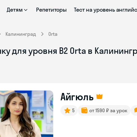
Детям
Репетиторы
Тест на уровень англий
Калининград
Orta
ку для уровня B2 Orta в Калининг
Айгюль
5
от 1590 ₽ за урок