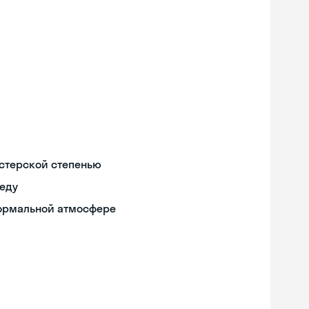
истерской степенью
реду
формальной атмосфере