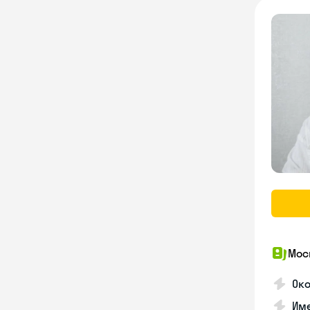
Мос
Ок
Им