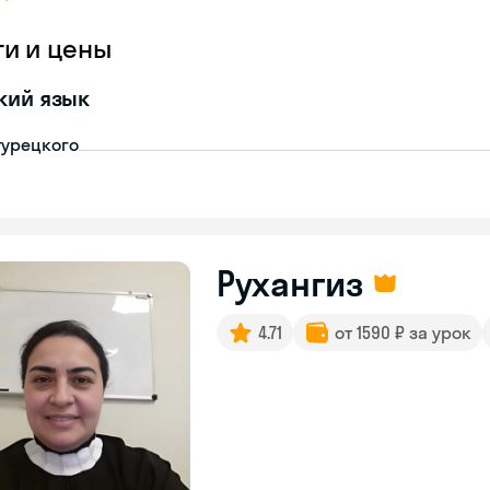
ги и цены
кий язык
турецкого
Рухангиз
4.71
от 1590 ₽ за урок