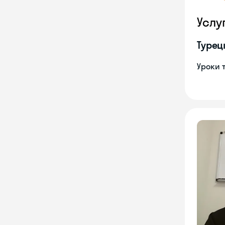
Услу
Турец
Уроки 