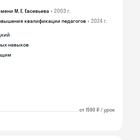
•
2003 г.
ени М. Е. Евсевьева
•
2024 г.
повышения квалификации педагогов
цкий
ных навыков
ющим
от 1590 ₽ / урок