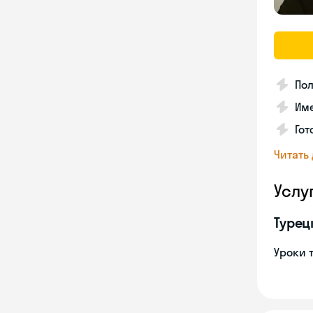
Пол
Име
Гот
Читать
Услу
Турец
Уроки 