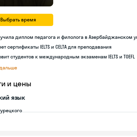
Выбрать время
учила диплом педагога и филолога в Азербайджанском 
ет сертификаты IELTS и CELTA для преподавания
овит студентов к международным экзаменам IELTS и TOEFL
 дальше
ги и цены
кий язык
турецкого