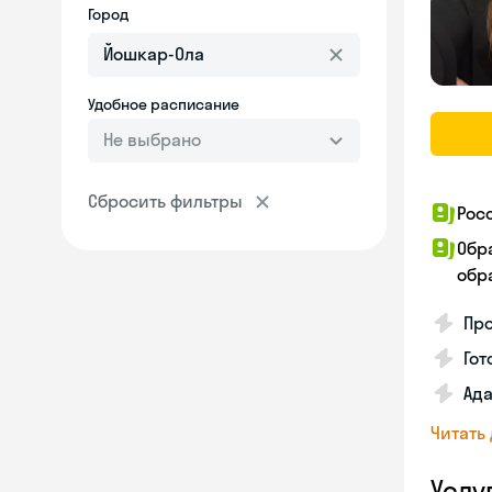
Город
Удобное расписание
Не выбрано
Сбросить фильтры
Рос
Обр
обра
Про
Гот
Ада
Читать
Услу