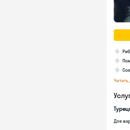
Раб
Пом
Соз
Читать
Услу
Турец
Для вз