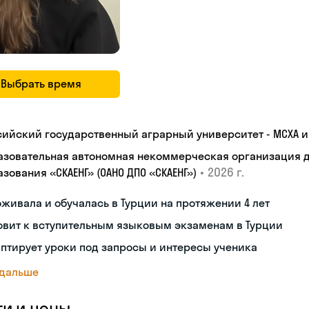
Выбрать время
сийский государственный аграрный университет - МСХА им
азовательная автономная некоммерческая организация 
•
2026 г.
зования «СКАЕНГ» (ОАНО ДПО «СКАЕНГ»)
живала и обучалась в Турции на протяжении 4 лет
овит к вступительным языковым экзаменам в Турции
птирует уроки под запросы и интересы ученика
 дальше
ги и цены