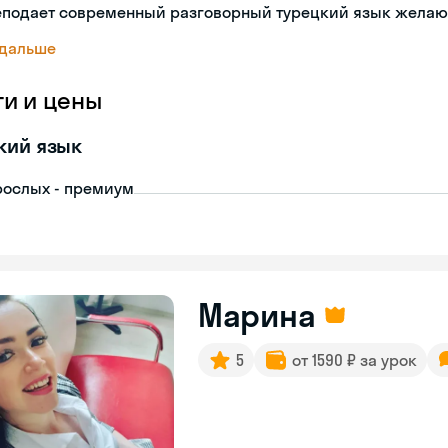
еподает современный разговорный турецкий язык жела
 дальше
ги и цены
кий язык
рослых - премиум
Марина
5
от 1590 ₽ за урок