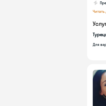
Пр
Читать
Услу
Турец
Для вз