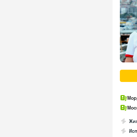
Мор
Мос
Жил
Ис