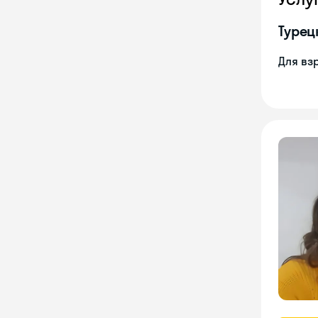
Турец
Для вз