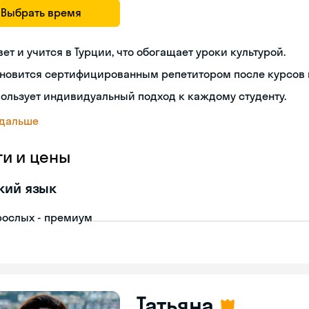
Выбрать время
ет и учится в Турции, что обогащает уроки культурой.
новится сертифицированным репетитором после курсов п
ользует индивидуальный подход к каждому студенту.
 дальше
ги и цены
кий язык
рослых - премиум
Татьяна