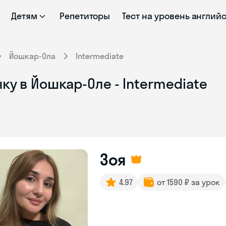
Детям
Репетиторы
Тест на уровень англий
Йошкар-Ола
Intermediate
ку в Йошкар-Оле - Intermediate
Зоя
4.97
от 1590 ₽ за урок