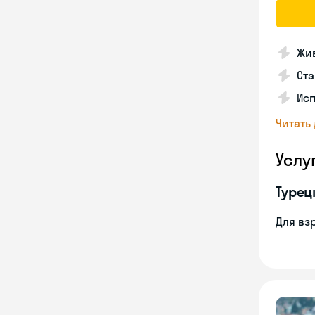
Жив
Ста
Исп
Читать
Услу
Турец
Для вз