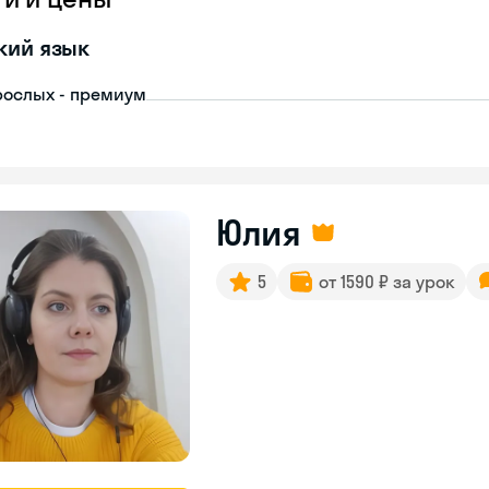
кий язык
рослых - премиум
Юлия
5
от 1590 ₽ за урок