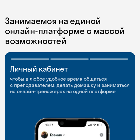
Занимаемся на единой
онлайн-платформе с массой
возможностей
Личный кабинет
Мобильное
Разговорные клубы
приложение
и Talks
чтобы в любое удобное время общаться
с преподавателем, делать домашку и заниматься
чтобы заниматься и изучать новые слова где
Групповые занятия для разговорной практики
на онлайн-тренажерах на одной платформе
и когда удобно
и индивидуальные встречи с преподавателями
со всего мира, чтобы общаться на английском
свободно