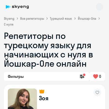
Skyeng
Все репетиторы
Турецкий язык
Йошкар-Ола
С нуля
Репетиторы по
турецкому языку для
начинающих с нуля в
Йошкар-Оле онлайн
Skyeng Chat
online
Фильтры
0
Зоя