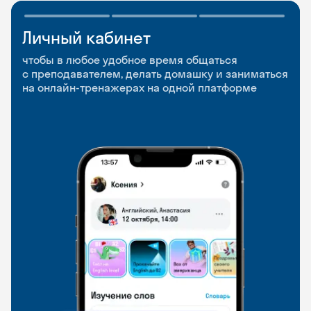
Личный кабинет
Мобильное
Разговорные клубы
приложение
и Talks
чтобы в любое удобное время общаться
с преподавателем, делать домашку и заниматься
чтобы заниматься и изучать новые слова где
Групповые занятия для разговорной практики
на онлайн-тренажерах на одной платформе
и когда удобно
и индивидуальные встречи с преподавателями
со всего мира, чтобы общаться на английском
свободно