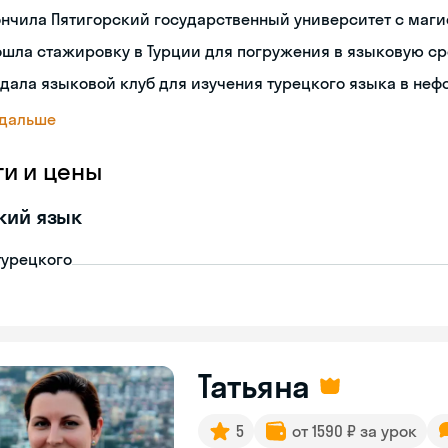
нчила Пятигорский государственный университет с маг
шла стажировку в Турции для погружения в языковую с
дала языковой клуб для изучения турецкого языка в не
 дальше
ги и цены
кий язык
турецкого
Татьяна
5
от 1590 ₽ за урок