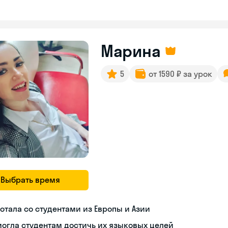
Марина
5
от 1590 ₽ за урок
Выбрать время
отала со студентами из Европы и Азии
огла студентам достичь их языковых целей