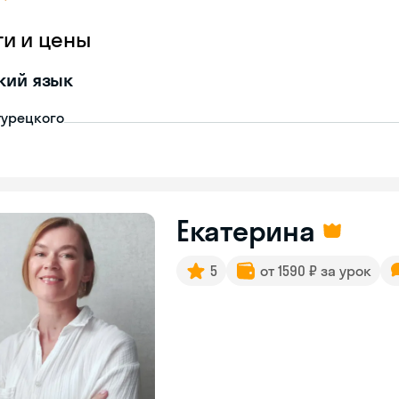
ги и цены
кий язык
турецкого
Екатерина
5
от 1590 ₽ за урок