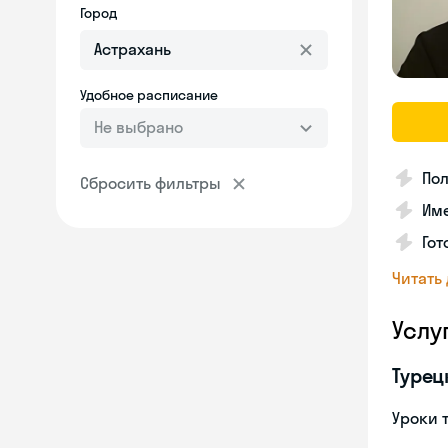
Город
Удобное расписание
Не выбрано
Пол
Сбросить фильтры
Име
Гот
Читать
Услу
Турец
Уроки 