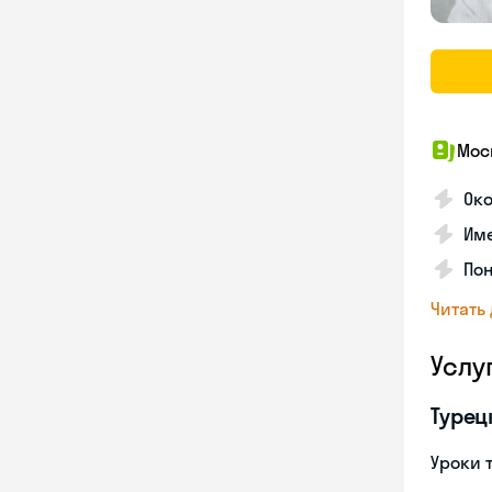
Мос
Ок
Им
Пон
Читать
Услу
Турец
Уроки 