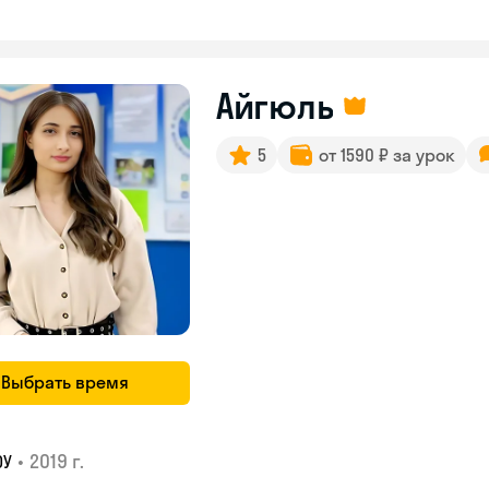
Айгюль
5
от 1590 ₽ за урок
Выбрать время
•
2019 г.
ОУ