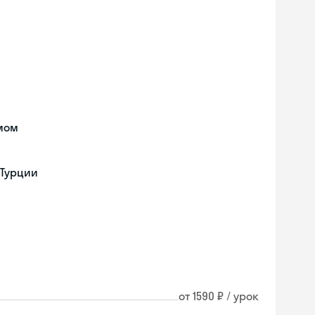
мом
 Турции
от 1590 ₽ / урок