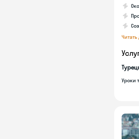
Око
Про
Соз
Читать
Услу
Турец
Уроки 