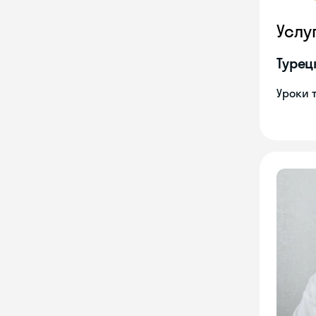
Услу
Турец
Уроки 