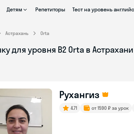
Детям
Репетиторы
Тест на уровень англий
Астрахань
Orta
ку для уровня B2 Orta в Астрахан
Рухангиз
4.71
от 1590 ₽ за урок