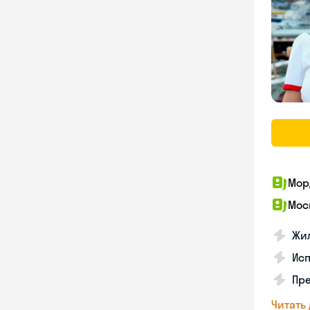
Мор
Мос
Жил
Ис
Пр
Читать