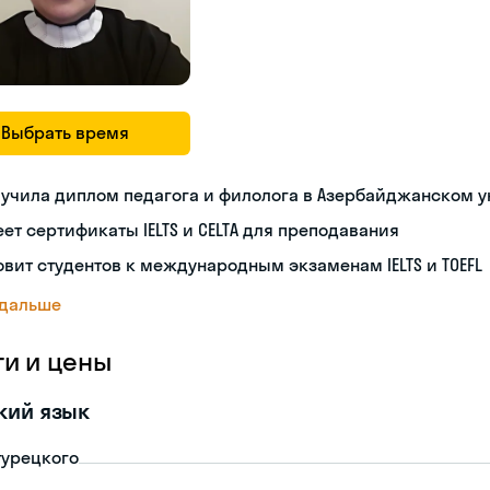
Выбрать время
учила диплом педагога и филолога в Азербайджанском 
ет сертификаты IELTS и CELTA для преподавания
овит студентов к международным экзаменам IELTS и TOEFL
 дальше
ги и цены
кий язык
турецкого