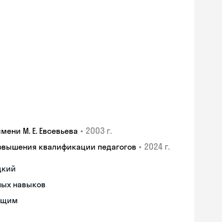
•
2003 г.
ени М. Е. Евсевьева
•
2024 г.
повышения квалификации педагогов
цкий
ных навыков
ющим