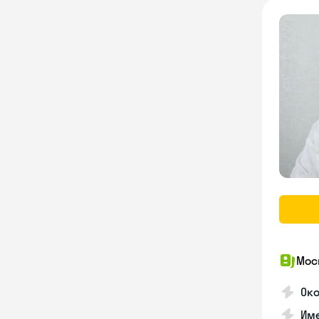
Мос
Ок
Им