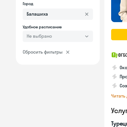
Город
Удобное расписание
Не выбрано
Сбросить фильтры
ФГБ
Око
Про
Соз
Читать
Услу
Турец