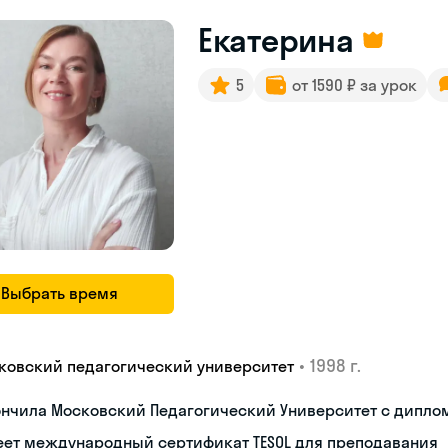
Екатерина
5
от 1590 ₽ за урок
Выбрать время
•
1998 г.
ковский педагогический университет
ончила Московский Педагогический Университет с дипло
еет международный сертификат TESOL для преподавания