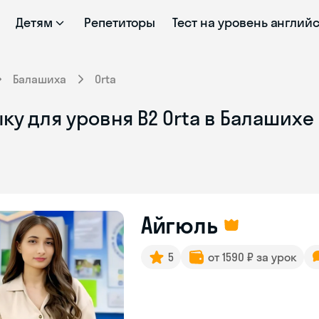
Детям
Репетиторы
Тест на уровень англий
Балашиха
Orta
ку для уровня B2 Orta в Балашихе
Айгюль
5
от 1590 ₽ за урок