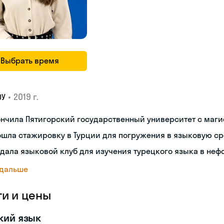
Выбрать время
•
2019 г.
ОУ
нчила Пятигорский государственный университет с маг
шла стажировку в Турции для погружения в языковую с
дала языковой клуб для изучения турецкого языка в не
 дальше
ги и цены
кий язык