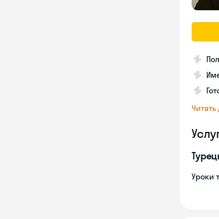
Пол
Име
Гот
Читать
Услу
Турец
Уроки 