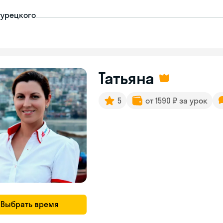
турецкого
Татьяна
5
от 1590 ₽ за урок
Выбрать время