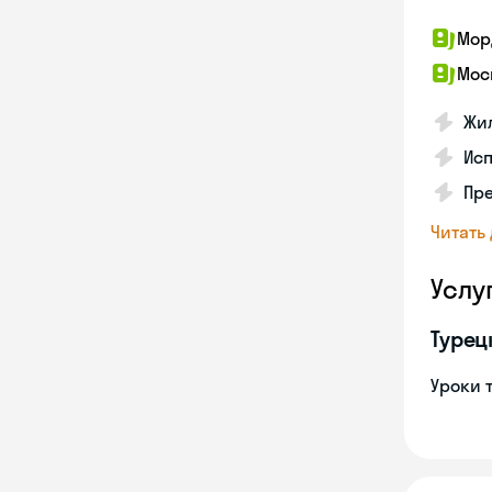
Мор
Мос
Жил
Ис
Пр
Читать
Услу
Турец
Уроки 