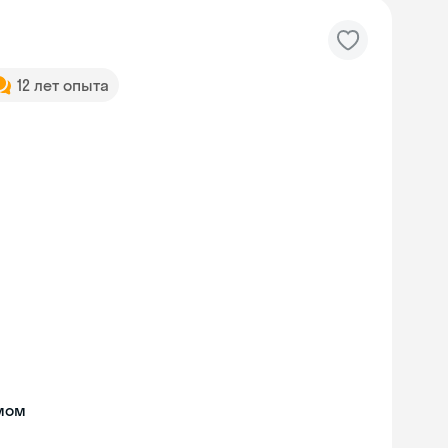
12 лет опыта
мом
Skyeng Chat
online