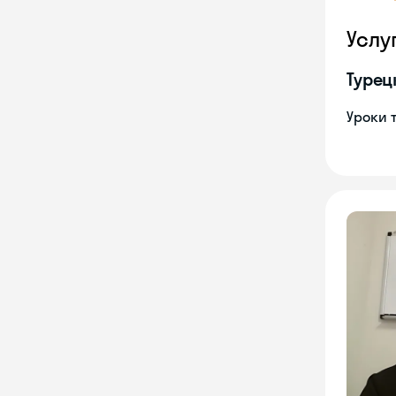
Услу
Турец
Уроки 