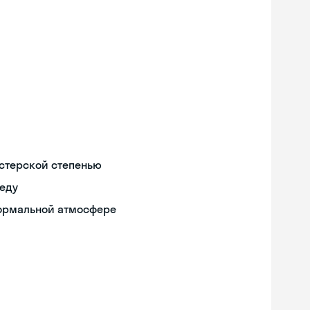
истерской степенью
реду
формальной атмосфере