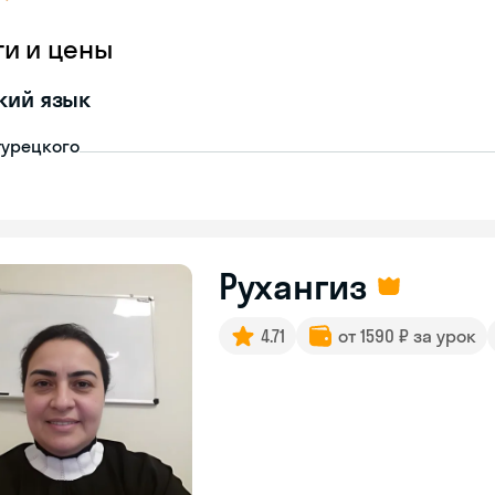
ги и цены
кий язык
турецкого
Рухангиз
4.71
от 1590 ₽ за урок