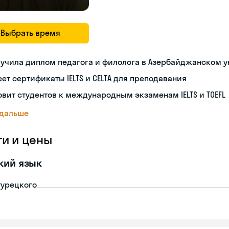
Выбрать время
учила диплом педагога и филолога в Азербайджанском 
ет сертификаты IELTS и CELTA для преподавания
овит студентов к международным экзаменам IELTS и TOEFL
 дальше
ги и цены
кий язык
турецкого