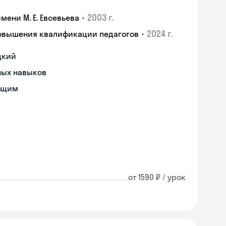
•
2003 г.
ени М. Е. Евсевьева
•
2024 г.
повышения квалификации педагогов
цкий
ных навыков
ющим
от 1590 ₽ / урок