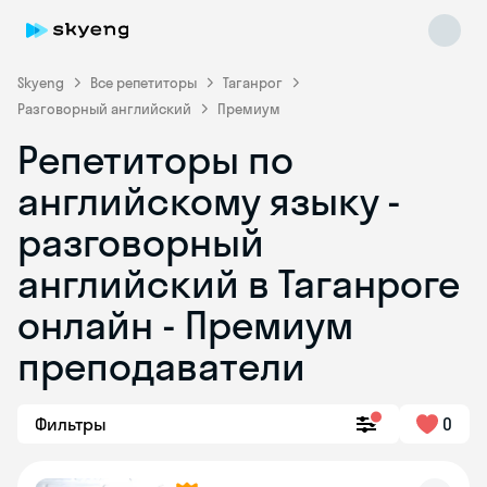
Skyeng
Все репетиторы
Таганрог
Разговорный английский
Премиум
Репетиторы по
английскому языку -
разговорный
английский в Таганроге
Skyeng Chat
online
онлайн - Премиум
преподаватели
Фильтры
0