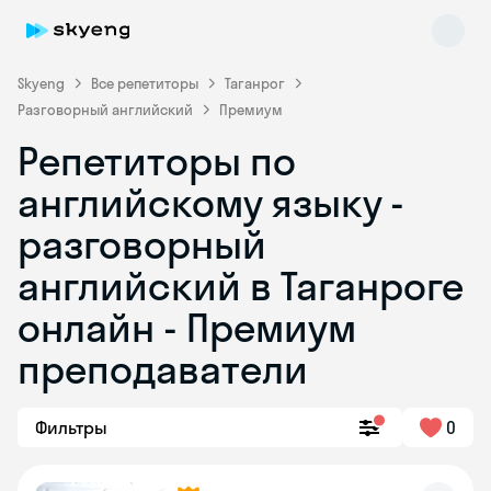
Skyeng
Все репетиторы
Таганрог
Разговорный английский
Премиум
Репетиторы по
английскому языку -
разговорный
английский в Таганроге
Skyeng Chat
online
онлайн - Премиум
преподаватели
Фильтры
0