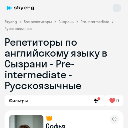
Skyeng
Все репетиторы
Сызрань
Pre-intermediate
Русскоязычные
Репетиторы по
английскому языку в
Сызрани - Pre-
intermediate -
Skyeng Chat
online
Русскоязычные
Фильтры
0
Софья