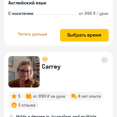
Английский язык
С носителем
от 3190 ₽ / урок
Читать дальше
Выбрать время
Carrey
5
от 3190 ₽ за урок
8 лет опыта
2 отзыва
Holds a degree in Journalism and multiple