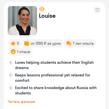
Louise
5
от 3190 ₽ за урок
7 лет опыта
1 отзыв
Loves helping students achieve their English
dreams
Keeps lessons professional yet relaxed for
comfort
Excited to share knowledge about Russia with
students
Читать дальше