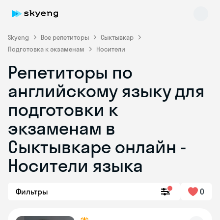
Skyeng
Все репетиторы
Сыктывкар
Подготовка к экзаменам
Носители
Репетиторы по
английскому языку для
подготовки к
экзаменам в
Skyeng Chat
online
Сыктывкаре онлайн -
Носители языка
Фильтры
0