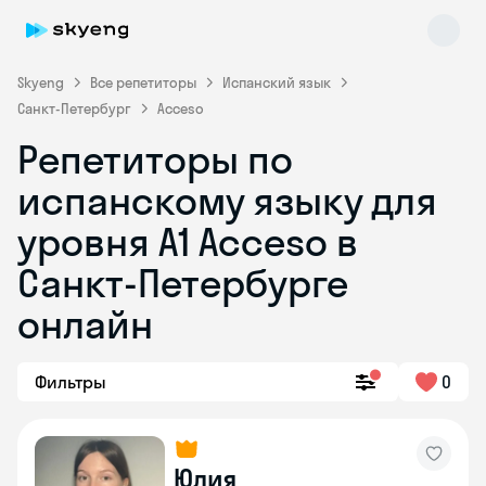
Skyeng
Все репетиторы
Испанский язык
Санкт-Петербург
Acceso
Репетиторы по
испанскому языку для
уровня A1 Acceso в
Санкт-Петербурге
Skyeng Chat
online
онлайн
Фильтры
0
Юлия