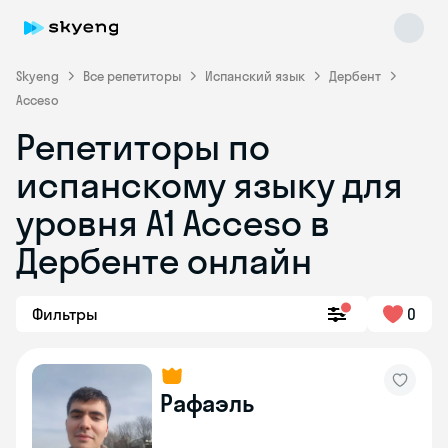
Skyeng
Все репетиторы
Испанский язык
Дербент
Acceso
Репетиторы по
испанскому языку для
уровня A1 Acceso в
Дербенте онлайн
Skyeng Chat
online
Фильтры
0
Рафаэль