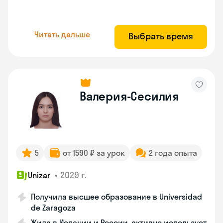
Читать дальше
Выбрать время
Валерия-Сесилия
5
от 1590 ₽ за урок
2 года опыта
•
2029 г.
Unizar
Получила высшее образование в Universidad
de Zaragoza
Жила в Испании и России, активно использует