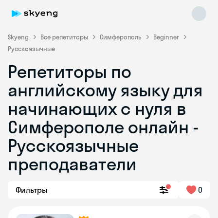
Skyeng
Все репетиторы
Симферополь
Beginner
Русскоязычные
Репетиторы по
английскому языку для
начинающих с нуля в
Симферополе онлайн -
Skyeng Chat
online
Русскоязычные
преподаватели
Фильтры
0