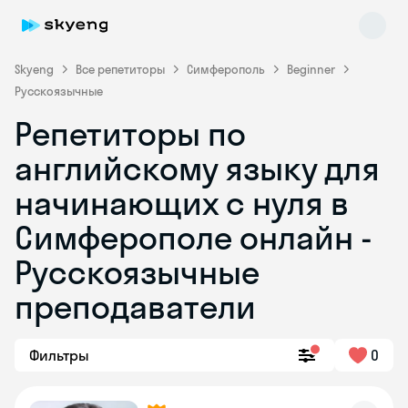
Skyeng
Все репетиторы
Симферополь
Beginner
Русскоязычные
Репетиторы по
английскому языку для
начинающих с нуля в
Симферополе онлайн -
Skyeng Chat
online
Русскоязычные
преподаватели
Фильтры
0