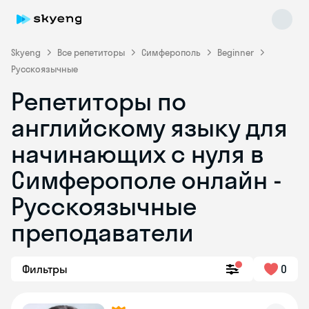
Skyeng
Все репетиторы
Симферополь
Beginner
Русскоязычные
Репетиторы по
английскому языку для
начинающих с нуля в
Симферополе онлайн -
Skyeng Chat
online
Русскоязычные
преподаватели
Фильтры
0