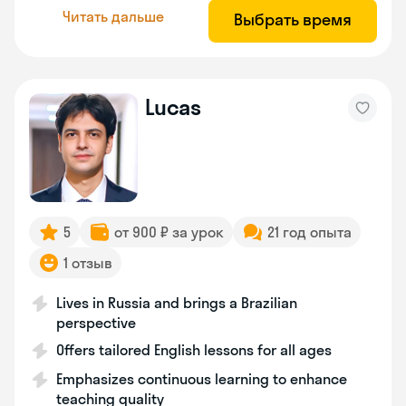
Читать дальше
Выбрать время
Lucas
5
от 900 ₽ за урок
21 год опыта
1 отзыв
Lives in Russia and brings a Brazilian
perspective
Offers tailored English lessons for all ages
Emphasizes continuous learning to enhance
teaching quality