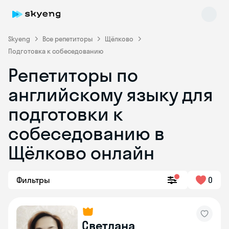
Skyeng
Все репетиторы
Щёлково
Подготовка к собеседованию
Репетиторы по
английскому языку для
подготовки к
собеседованию в
Skyeng Chat
online
Щёлково онлайн
Фильтры
0
Светлана