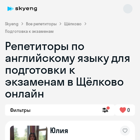
Skyeng
Все репетиторы
Щёлково
Подготовка к экзаменам
Репетиторы по
английскому языку для
подготовки к
экзаменам в Щёлково
Skyeng Chat
online
онлайн
Фильтры
0
Юлия