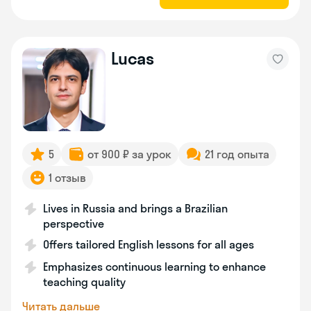
Lucas
5
от 900 ₽ за урок
21 год опыта
1 отзыв
Lives in Russia and brings a Brazilian
perspective
Offers tailored English lessons for all ages
Emphasizes continuous learning to enhance
teaching quality
Читать дальше