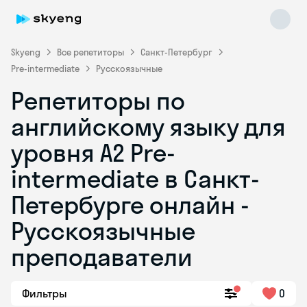
Skyeng
Все репетиторы
Санкт-Петербург
Pre-intermediate
Русскоязычные
Репетиторы по
английскому языку для
уровня A2 Pre-
intermediate в Санкт-
Skyeng Chat
online
Петербурге онлайн -
Русскоязычные
преподаватели
Фильтры
0