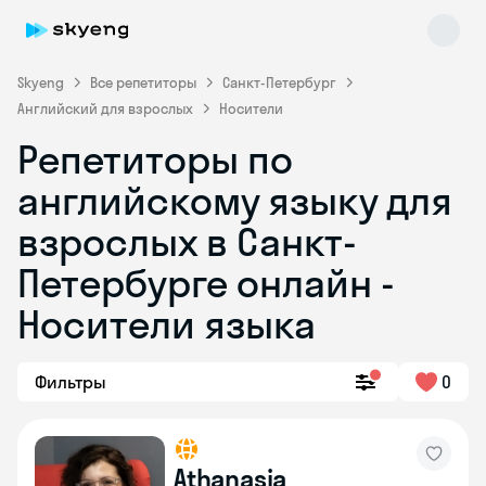
Skyeng
Все репетиторы
Санкт-Петербург
Английский для взрослых
Носители
Репетиторы по
английскому языку для
взрослых в Санкт-
Петербурге онлайн -
Skyeng Chat
online
Носители языка
Фильтры
0
Athanasia