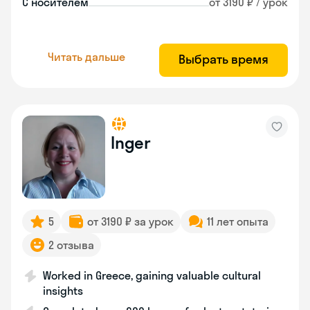
С носителем
от 3190 ₽ / урок
Читать дальше
Выбрать время
Inger
5
от 3190 ₽ за урок
11 лет опыта
2 отзыва
Worked in Greece, gaining valuable cultural
insights