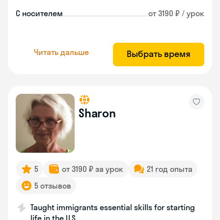
С носителем
от 3190 ₽ / урок
Читать дальше
Выбрать время
Sharon
5
от 3190 ₽ за урок
21 год опыта
5 отзывов
Taught immigrants essential skills for starting
life in the U.S.