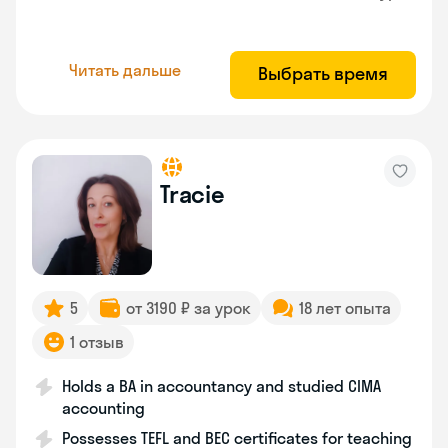
Читать дальше
Выбрать время
Tracie
5
от 3190 ₽ за урок
18 лет опыта
1 отзыв
Holds a BA in accountancy and studied CIMA
accounting
Possesses TEFL and BEC certificates for teaching