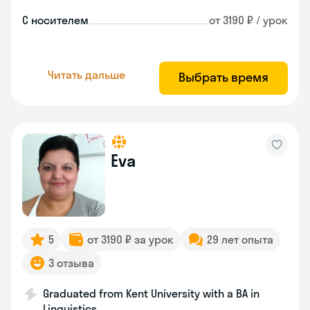
С носителем
от 3190 ₽ / урок
Читать дальше
Выбрать время
Eva
5
от 3190 ₽ за урок
29 лет опыта
3 отзыва
Graduated from Kent University with a BA in
Linguistics