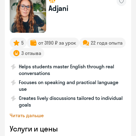
Adjani
5
от 3190 ₽ за урок
22 года опыта
3 отзыва
Helps students master English through real
conversations
Focuses on speaking and practical language
use
Creates lively discussions tailored to individual
goals
Читать дальше
Услуги и цены