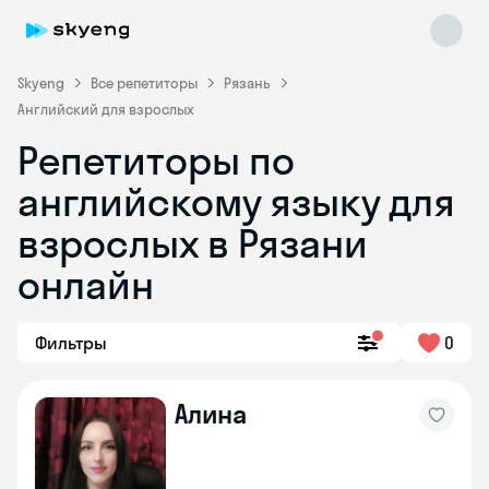
Skyeng
Все репетиторы
Рязань
Английский для взрослых
Репетиторы по
английскому языку для
взрослых в Рязани
онлайн
Skyeng Chat
online
Фильтры
0
Алина