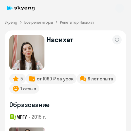
Skyeng
Все репетиторы
Репетитор Насихат
Насихат
Skyeng Chat
online
5
от 1090 ₽ за урок
8 лет опыта
1 отзыв
Образование
•
2015 г.
МПГУ