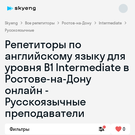
Skyeng
Все репетиторы
Ростов-на-Дону
Intermediate
Русскоязычные
Репетиторы по
английскому языку для
уровня B1 Intermediate в
Ростове-на-Дону
Skyeng Chat
online
онлайн -
Русскоязычные
преподаватели
Фильтры
0