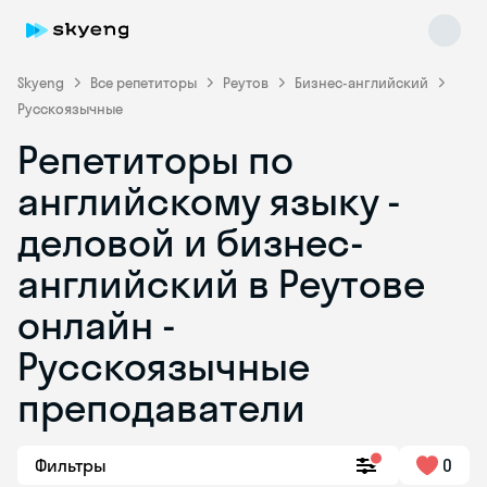
Skyeng
Все репетиторы
Реутов
Бизнес-английский
Русскоязычные
Репетиторы по
английскому языку -
деловой и бизнес-
английский в Реутове
Skyeng Chat
online
онлайн -
Русскоязычные
преподаватели
Фильтры
0