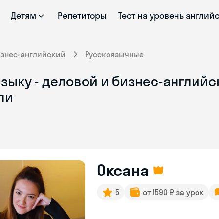
Детям
Репетиторы
Тест на уровень англий
изнес-английский
Русскоязычные
зыку - деловой и бизнес-английск
ли
Оксана
5
от 1590 ₽ за урок