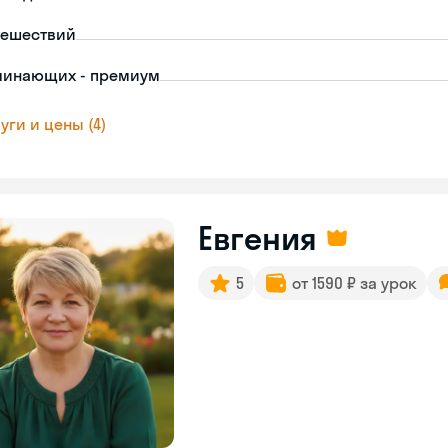
тешествий
чинающих - премиум
уги и цены (4)
Евгения
5
от 1590 ₽ за урок