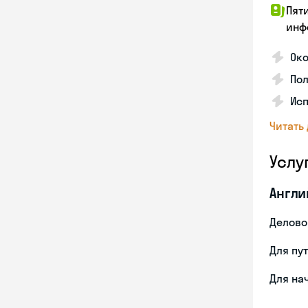
Пят
инф
Око
Пол
Ис
Читать
Услу
Англи
Делово
Для пу
Для на