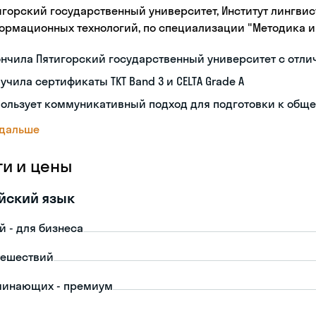
игорский государственный университет, Институт лингв
ормационных технологий, по специализации "Методика и
нчила Пятигорский государственный университет с отл
учила сертификаты TKT Band 3 и CELTA Grade A
пользует коммуникативный подход для подготовки к общ
 дальше
ги и цены
йский язык
й - для бизнеса
тешествий
чинающих - премиум