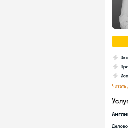
Ок
Про
Исп
Читать
Услу
Англи
Делово