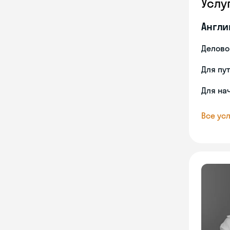
Услу
Англи
Делово
Для пу
Для на
Все усл