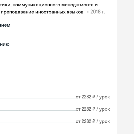
истики, коммуникационного менеджмента и
•
2018 г.
 преподавание иностранных языков"
ичием
ению
от 2282 ₽ / урок
от 2282 ₽ / урок
от 2282 ₽ / урок
Skyeng Chat
online