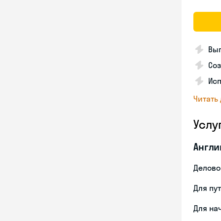
Вып
Соз
Исп
Читать
Услу
Англи
Делово
Для пу
Для на