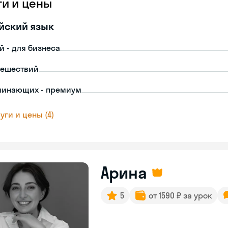
ги и цены
йский язык
й - для бизнеса
тешествий
чинающих - премиум
уги и цены (4)
Арина
5
от 1590 ₽ за урок