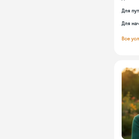
Для пу
Для на
Все усл