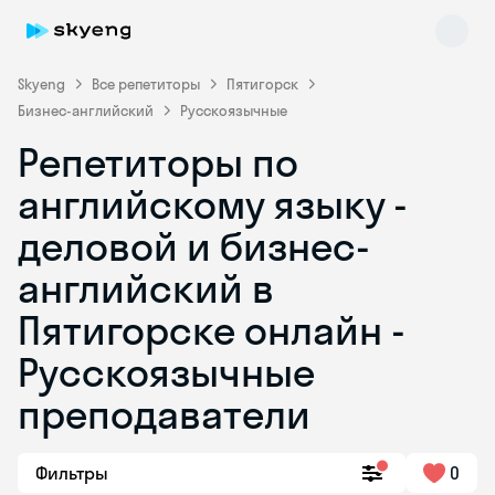
Skyeng
Все репетиторы
Пятигорск
Бизнес-английский
Русскоязычные
Репетиторы по
английскому языку -
деловой и бизнес-
английский в
Skyeng Chat
online
Пятигорске онлайн -
Русскоязычные
преподаватели
Фильтры
0