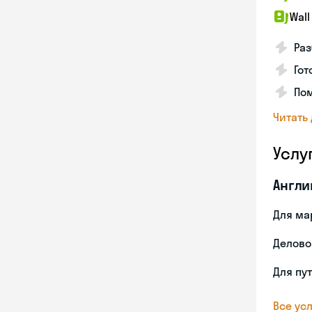
Wall
Раз
Гот
По
Читать
Услу
Англи
Для ма
Делово
Для пу
Все усл