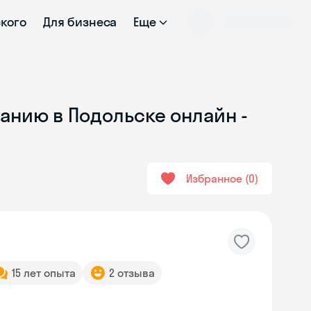
ского
Для бизнеса
Еще
анию в Подольске онлайн -
Избранное
0
15 лет опыта
2 отзыва