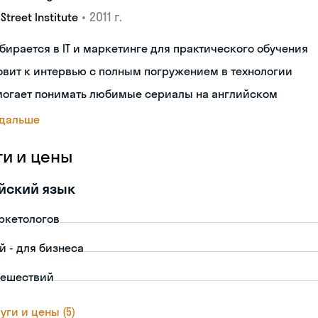
•
2011 г.
 Street Institute
бирается в IT и маркетинге для практического обучения
овит к интервью с полным погружением в технологии
могает понимать любимые сериалы на английском
 дальше
ги и цены
йский язык
ркетологов
й - для бизнеса
тешествий
уги и цены (5)