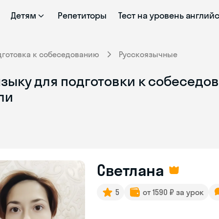
Детям
Репетиторы
Тест на уровень англий
дготовка к собеседованию
Русскоязычные
зыку для подготовки к собеседов
ли
Светлана
5
от 1590 ₽ за урок