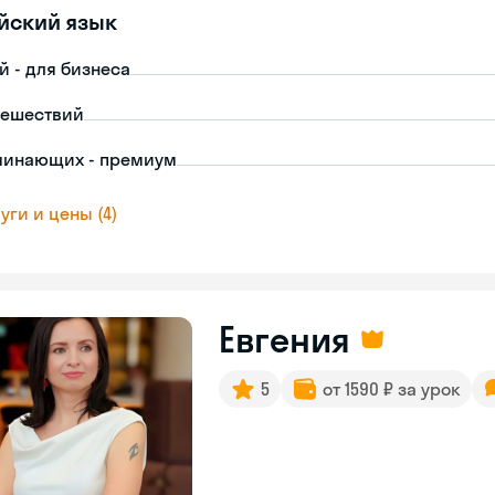
йский язык
й - для бизнеса
тешествий
чинающих - премиум
уги и цены (4)
Евгения
5
от 1590 ₽ за урок