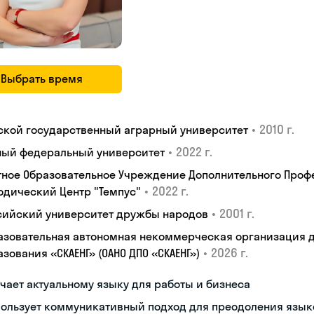
Выбрать время
•
2010 г.
ской государственный аграрный университет
•
2022 г.
ый федеральный университет
тное Образовательное Учреждение Дополнительного Проф
•
2022 г.
одический Центр "Темпус"
•
2001 г.
сийский университет дружбы народов
азовательная автономная некоммерческая организация 
•
2026 г.
зования «СКАЕНГ» (ОАНО ДПО «СКАЕНГ»)
чает актуальному языку для работы и бизнеса
пользует коммуникативный подход для преодоления язык