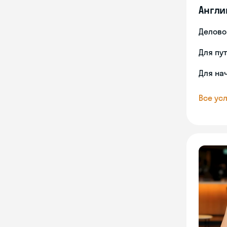
Англи
Делово
Для пу
Для на
Все усл