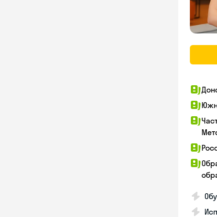
Дон
Южн
Час
Мет
Рос
Обр
обра
Обу
Ис