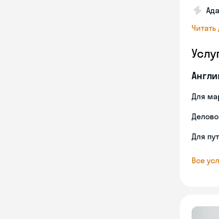
Ада
Читать
Услу
Англи
Для ма
Делово
Для пу
Все усл