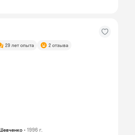
29 лет опыта
2 отзыва
Skyeng Chat
•
1996 г.
 Шевченко
online