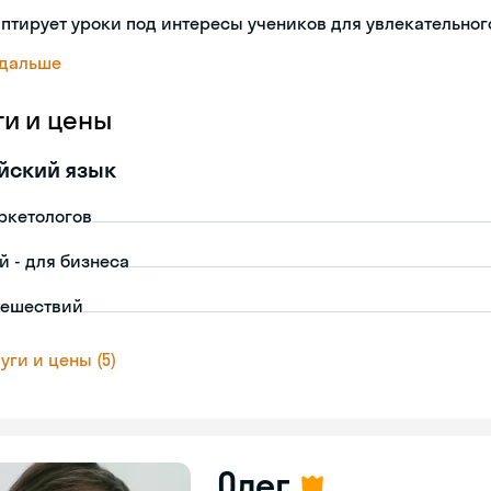
птирует уроки под интересы учеников для увлекательног
 дальше
ги и цены
йский язык
ркетологов
й - для бизнеса
тешествий
уги и цены (5)
Олег