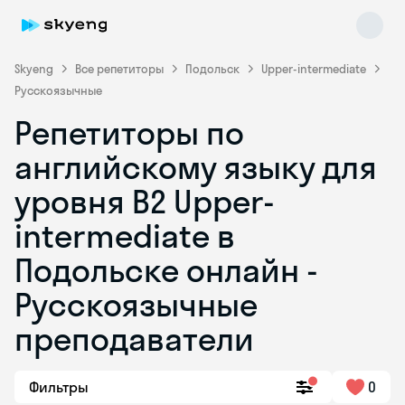
Skyeng
Все репетиторы
Подольск
Upper-intermediate
Русскоязычные
Репетиторы по
английскому языку для
уровня B2 Upper-
intermediate в
Skyeng Chat
online
Подольске онлайн -
Русскоязычные
преподаватели
Фильтры
0