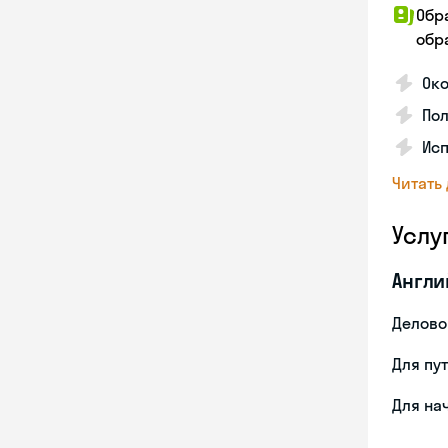
Обр
обра
Ок
По
Ис
Читать
Услу
Англи
Делово
Для пу
Для на