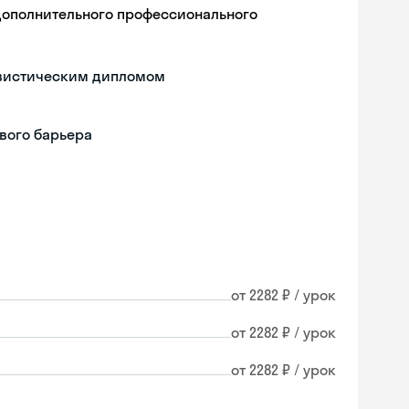
дополнительного профессионального
гвистическим дипломом
вого барьера
от 2282 ₽ / урок
от 2282 ₽ / урок
от 2282 ₽ / урок
Skyeng Chat
online