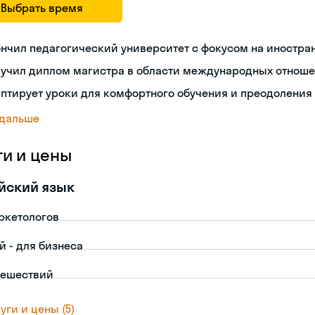
Выбрать время
нчил педагогический университет с фокусом на иностра
лучил диплом магистра в области международных отнош
птирует уроки для комфортного обучения и преодоления
 дальше
ги и цены
йский язык
ркетологов
й - для бизнеса
тешествий
уги и цены (5)