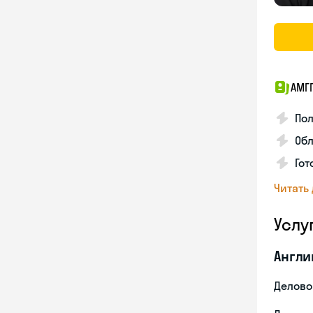
АМГ
По
Обл
Гот
Читать
Услу
Англи
Делово