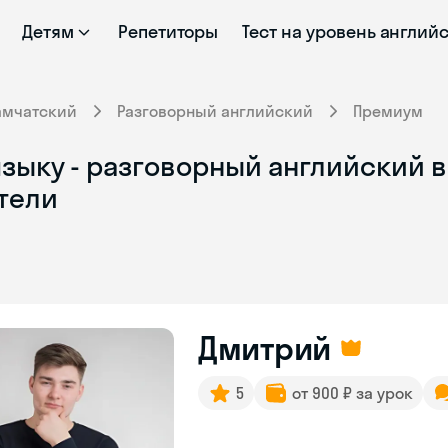
Детям
Репетиторы
Тест на уровень англий
амчатский
Разговорный английский
Премиум
языку - разговорный английский 
тели
Дмитрий
5
от 900 ₽ за урок