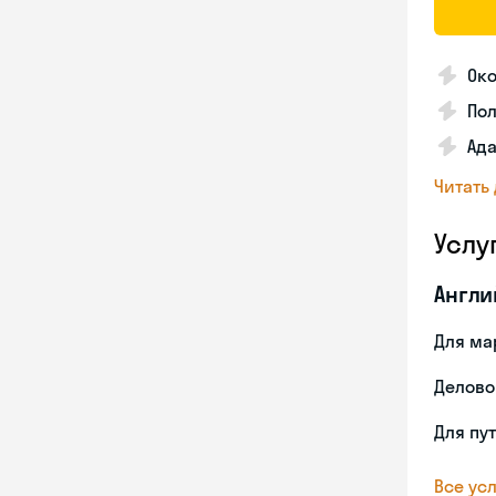
Око
По
Ада
Читать
Услу
Англи
Для ма
Делово
Для пу
Все усл