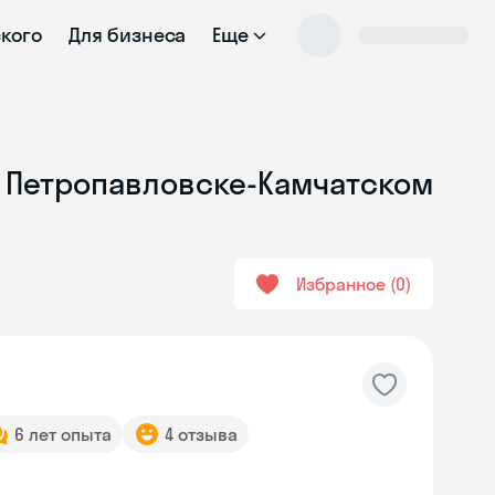
ского
Для бизнеса
Еще
в Петропавловске-Камчатском
Избранное
0
6 лет опыта
4 отзыва