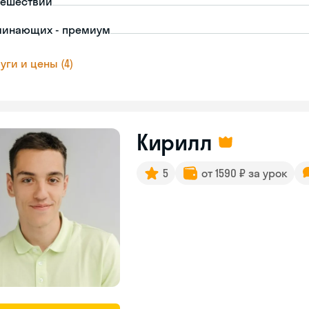
тешествий
чинающих - премиум
уги и цены (4)
Кирилл
5
от 1590 ₽ за урок