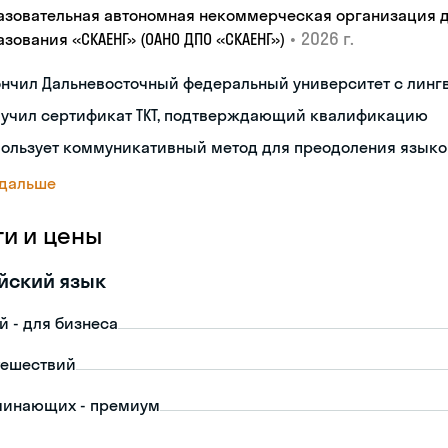
азовательная автономная некоммерческая организация 
•
2026 г.
зования «СКАЕНГ» (ОАНО ДПО «СКАЕНГ»)
ончил Дальневосточный федеральный университет с лин
лучил сертификат TKT, подтверждающий квалификацию
пользует коммуникативный метод для преодоления языко
 дальше
ги и цены
йский язык
й - для бизнеса
тешествий
чинающих - премиум