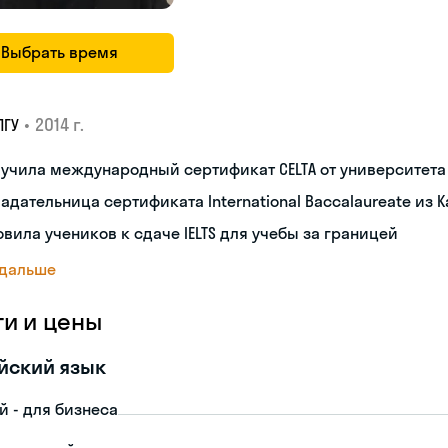
Выбрать время
•
2014 г.
ПГУ
лучила международный сертификат CELTA от университет
адательница сертификата International Baccalaureate из 
овила учеников к сдаче IELTS для учебы за границей
 дальше
ги и цены
йский язык
й - для бизнеса