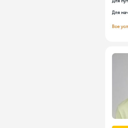
Для пу
Для на
Все усл