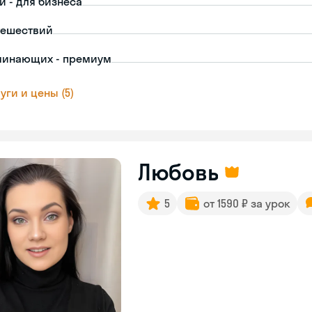
й - для бизнеса
тешествий
чинающих - премиум
уги и цены (5)
Любовь
5
от 1590 ₽ за урок