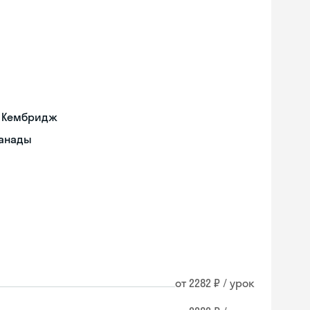
а Кембридж
Канады
от 2282 ₽ / урок