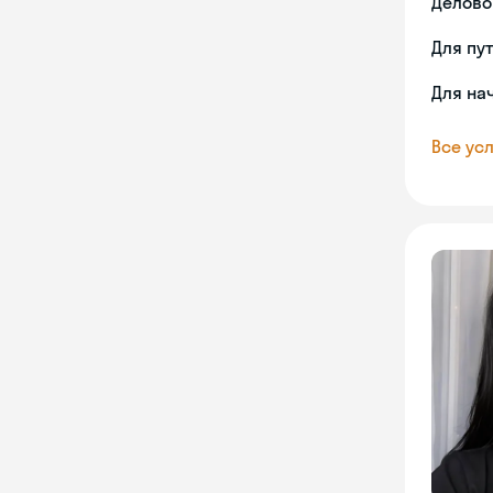
Делово
Для пу
Для на
Все усл