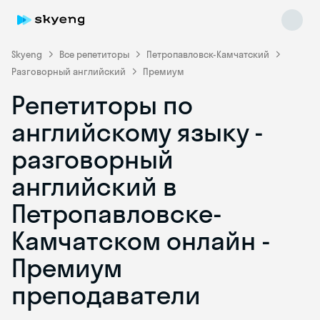
Skyeng
Все репетиторы
Петропавловск-Камчатский
Разговорный английский
Премиум
Репетиторы по
английскому языку -
разговорный
английский в
Skyeng Chat
online
Петропавловске-
Камчатском онлайн -
Премиум
преподаватели