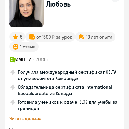
Любовь
5
от 1590 ₽ за урок
13 лет опыта
1 отзыв
•
2014 г.
АМГПГУ
Получила международный сертификат CELTA
от университета Кембридж
Обладательница сертификата International
Baccalaureate из Канады
Готовила учеников к сдаче IELTS для учебы за
границей
Читать дальше