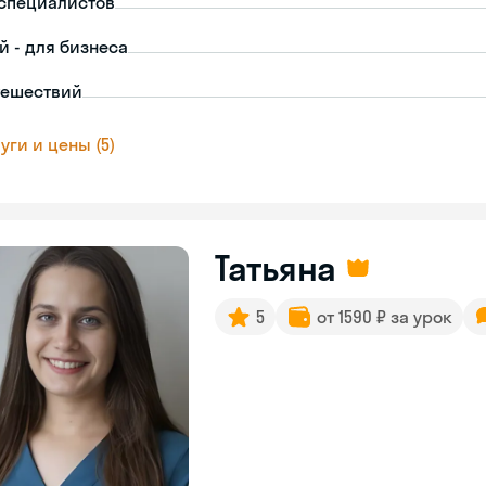
-специалистов
й - для бизнеса
тешествий
уги и цены (5)
Татьяна
5
от 1590 ₽ за урок