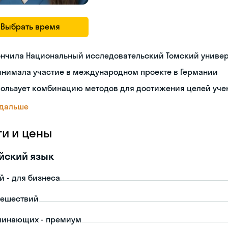
Выбрать время
ончила Национальный исследовательский Томский униве
инимала участие в международном проекте в Германии
пользует комбинацию методов для достижения целей уче
 дальше
ги и цены
йский язык
й - для бизнеса
тешествий
чинающих - премиум