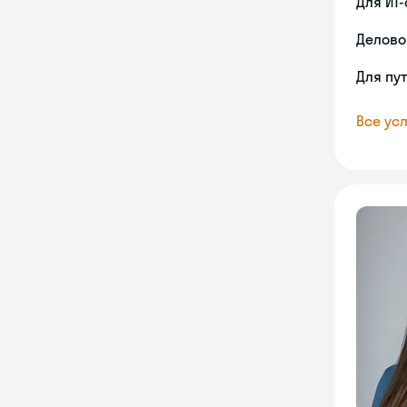
Для ИТ
Делово
Для пу
Все усл