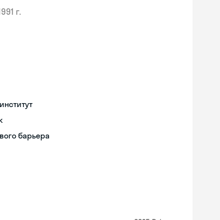
1991 г.
институт
к
вого барьера