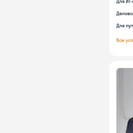
Для ИТ
Делово
Для пу
Все усл