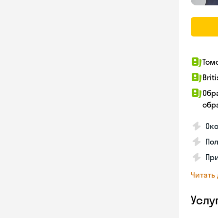
Том
Brit
Обр
обра
Ок
Пол
Пр
Читать
Услу