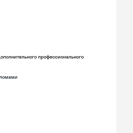
дополнительного профессионального
пломами
Skyeng Chat
online