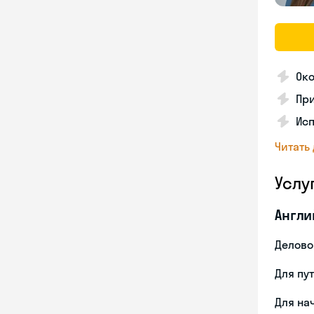
Ок
Пр
Ис
Читать
Услу
Англи
Делово
Для пу
Для на