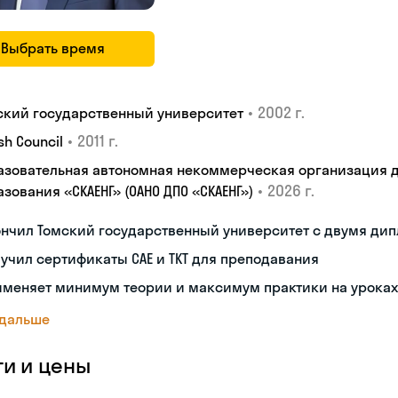
Выбрать время
•
2002 г.
ский государственный университет
•
2011 г.
ish Council
азовательная автономная некоммерческая организация 
•
2026 г.
зования «СКАЕНГ» (ОАНО ДПО «СКАЕНГ»)
ончил Томский государственный университет с двумя ди
учил сертификаты CAE и TKT для преподавания
именяет минимум теории и максимум практики на уроках
 дальше
ги и цены