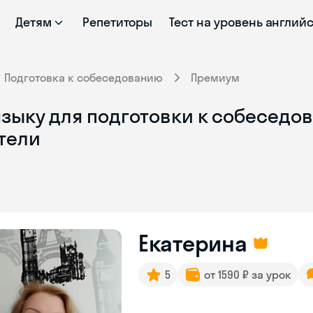
Детям
Репетиторы
Тест на уровень англий
Подготовка к собеседованию
Премиум
языку для подготовки к собеседо
тели
Екатерина
5
от 1590 ₽ за урок