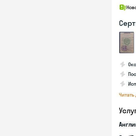
Нов
Серт
Ок
По
Ис
Читать
Услу
Англи