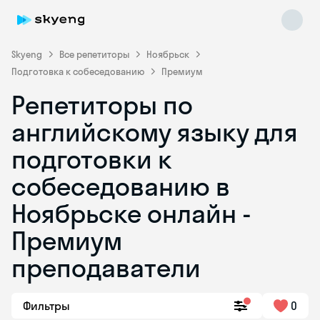
Skyeng
Все репетиторы
Ноябрьск
Подготовка к собеседованию
Премиум
Репетиторы по
английскому языку для
подготовки к
собеседованию в
Skyeng Chat
online
Ноябрьске онлайн -
Премиум
преподаватели
Фильтры
0