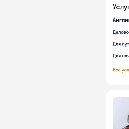
Услу
Англи
Делово
Для пу
Для на
Все усл