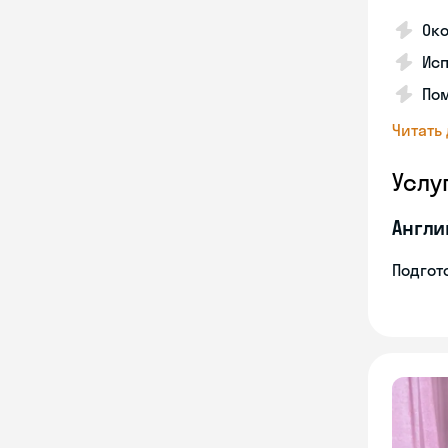
Ок
Исп
Пом
Читать
Услу
Англи
Подгото