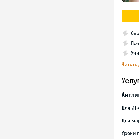
Око
Пол
Учи
Читать
Услу
Англи
Для ИТ
Для ма
Уроки 