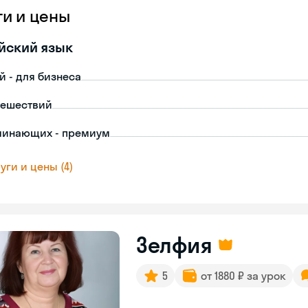
ги и цены
йский язык
й - для бизнеса
тешествий
чинающих - премиум
уги и цены (4)
Зелфия
5
от 1880 ₽ за урок