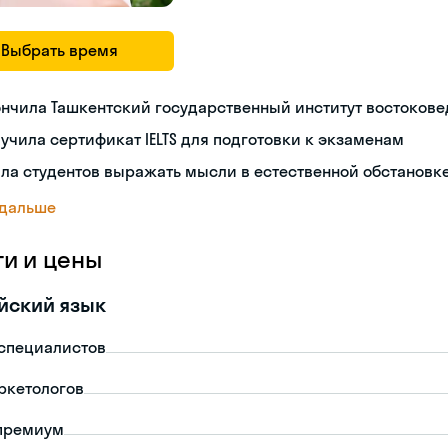
Выбрать время
нчила Ташкентский государственный институт востоков
учила сертификат IELTS для подготовки к экзаменам
ла студентов выражать мысли в естественной обстановк
 дальше
ги и цены
йский язык
-специалистов
ркетологов
премиум