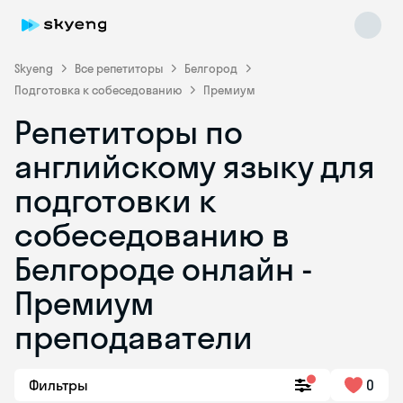
Skyeng
Все репетиторы
Белгород
Подготовка к собеседованию
Премиум
Репетиторы по
английскому языку для
подготовки к
собеседованию в
Skyeng Chat
online
Белгороде онлайн -
Премиум
преподаватели
Фильтры
0