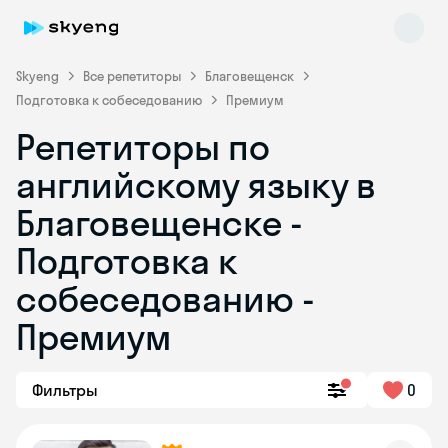
Skyeng
Все репетиторы
Благовещенск
Подготовка к собеседованию
Премиум
Репетиторы по
английскому языку в
Благовещенске -
Подготовка к
Skyeng Chat
online
собеседованию -
Премиум
Фильтры
0