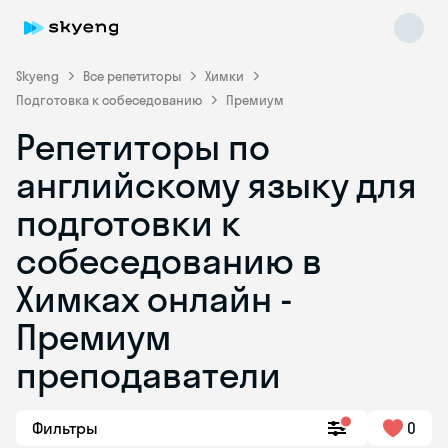
Skyeng
Все репетиторы
Химки
Подготовка к собеседованию
Премиум
Репетиторы по
английскому языку для
подготовки к
собеседованию в
Skyeng Chat
online
Химках онлайн -
Премиум
преподаватели
Фильтры
0