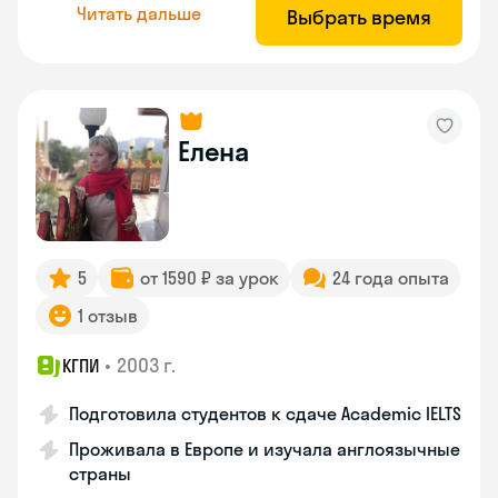
Читать дальше
Выбрать время
Елена
5
от 1590 ₽ за урок
24 года опыта
1 отзыв
•
2003 г.
КГПИ
Подготовила студентов к сдаче Academic IELTS
Проживала в Европе и изучала англоязычные
страны