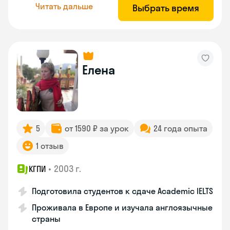
Читать дальше
Выбрать время
Елена
5
от 1590 ₽ за урок
24 года опыта
1 отзыв
•
2003 г.
КГПИ
Подготовила студентов к сдаче Academic IELTS
Проживала в Европе и изучала англоязычные
страны