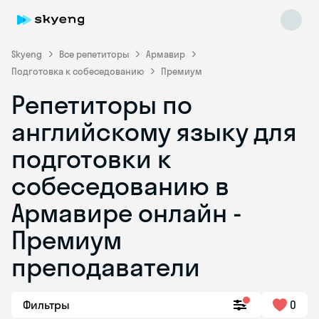
Skyeng
Все репетиторы
Армавир
Подготовка к собеседованию
Премиум
Репетиторы по
английскому языку для
подготовки к
собеседованию в
Skyeng Chat
online
Армавире онлайн -
Премиум
преподаватели
Фильтры
0