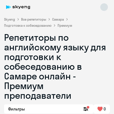
Skyeng
Все репетиторы
Самара
Подготовка к собеседованию
Премиум
Репетиторы по
английскому языку для
подготовки к
собеседованию в
Skyeng Chat
online
Самаре онлайн -
Премиум
преподаватели
Фильтры
0