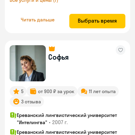
Все услуги и цены (7)
Читать дальше
Выбрать время
Софья
5
от 900 ₽ за урок
11 лет опыта
3 отзыва
Ереванский лингвистический университет
•
2007 г.
"Интелингва"
Ереванский лингвистический университет