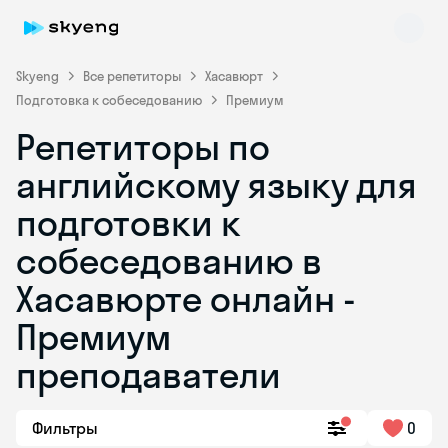
Skyeng
Все репетиторы
Хасавюрт
Подготовка к собеседованию
Премиум
Репетиторы по
английскому языку для
подготовки к
собеседованию в
Skyeng Chat
online
Хасавюрте онлайн -
Премиум
преподаватели
Фильтры
0