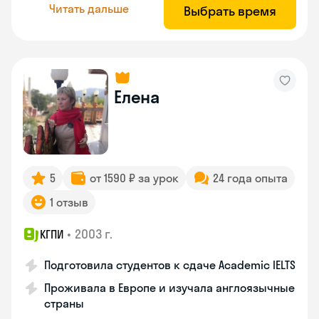
Читать дальше
Выбрать время
Елена
5
от 1590 ₽ за урок
24 года опыта
1 отзыв
•
2003 г.
КГПИ
Подготовила студентов к сдаче Academic IELTS
Проживала в Европе и изучала англоязычные
страны