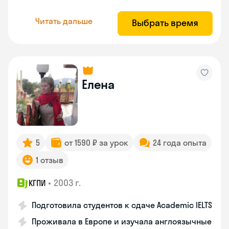
Читать дальше
Выбрать время
Елена
5
от 1590 ₽ за урок
24 года опыта
1 отзыв
•
2003 г.
КГПИ
Подготовила студентов к сдаче Academic IELTS
Проживала в Европе и изучала англоязычные