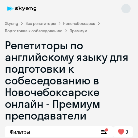
Skyeng
Все репетиторы
Новочебоксарск
Подготовка к собеседованию
Премиум
Репетиторы по
английскому языку для
подготовки к
собеседованию в
Skyeng Chat
online
Новочебоксарске
онлайн - Премиум
преподаватели
Фильтры
0