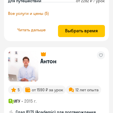
Для путешествий
от 2282 ₽ / урок
Все услуги и цены (5)
Читать дальше
Выбрать время
Антон
5
от 1590 ₽ за урок
12 лет опыта
•
2015 г.
ИГУ
Сдал IELTS (Academic) для подтверждения